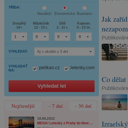
down
Press
arrow
TŘÍDA
:
the
key
down
to
Nezáleží
Ekonomická
Business
arrow
Jak zaříd
interact
key
with
Dospělý
Mládežník
Dítě
Kojenec
to
the
nezapom
16+
12 - 15 r.
2 - 11 r.
0 - 23 m.
interact
calendar
with
and
the
select
1
0
0
0
Publikováno
calendar
a
and
date.
select
Press
VYHLEDAT
:
Aj v okolité ± 3 dni
a
the
date.
question
Press
mark
the
key
VYHĽADAŤ
pelikan.cz
letenky.com
question
to
NA
:
mark
get
key
the
Co dělat
to
keyboard
get
shortcuts
Vyhledat let
Publikováno
the
for
keyboard
changing
shortcuts
dates.
for
changing
Nejčtenější
- 7 dní
- 30 dní
dates.
18.08.2022
Izraelsk
MEGA! Letenky z Prahy do New Yorku od 7 990 ...