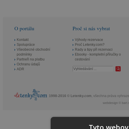
O portálu
Proč si nás vybrat
Kontakt
Výhody rezervace
Spolupráce
Proč Letenky.com?
Všeobecné obchodní
Rady a tipy při rezervaci
podmínky
Ebooky - kompletní příručky o
Partneři na platbu
cestování
Ochranu údajů
ADR
1998-2016 © Letenky.com
, všechna práva vyhraz
webdesign
©
bart.
Tyto webové