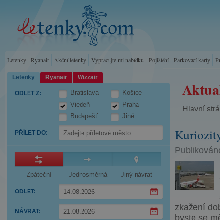
Letenky
Ryanair
Akční letenky
Vypracujte mi nabídku
Pojištění
Parkovací karty
P
Letenky
Ryanair
Wizzair
Aktual
Bratislava
Košice
ODLET Z
:
Viedeň
Praha
Hlavní str
Budapešť
Jiné
Kuriozity
PŘÍLET DO
:
Publikováno
Zpáteční
Jednosměrná
Jiný návrat
ODLET
:
zkažení dob
Press
NÁVRAT
:
the
byste se mě