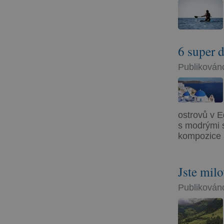
6 super d
Publikováno
ostrovů v 
s modrými s
kompozice a
Jste mil
Publikováno