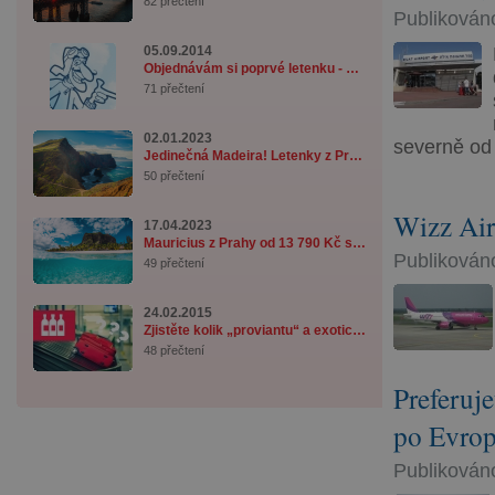
82 přečtení
Publikováno
05.09.2014
Objednávám si poprvé letenku - co musím věd ...
71 přečtení
02.01.2023
severně od
Jedinečná Madeira! Letenky z Prahy od 3 890 ...
50 přečtení
Wizz Air
17.04.2023
Mauricius z Prahy od 13 790 Kč se zavazadle ...
Publikováno
49 přečtení
24.02.2015
Zjistěte kolik „proviantu“ a exotického tab ...
48 přečtení
Preferuje
po Evro
Publikováno