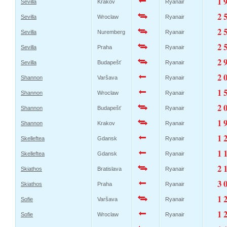
1 
Sevilla
Krakov
Ryanair
2 
Sevilla
Wroclaw
Ryanair
2 
Sevilla
Nuremberg
Ryanair
2 
Sevilla
Praha
Ryanair
2 
Sevilla
Budapešť
Ryanair
2 
Shannon
Varšava
Ryanair
1 
Shannon
Wroclaw
Ryanair
2 
Shannon
Budapešť
Ryanair
1 
Shannon
Krakov
Ryanair
1 
Skelleftea
Gdansk
Ryanair
1 
Skelleftea
Gdansk
Ryanair
2 
Skiathos
Bratislava
Ryanair
3 
Skiathos
Praha
Ryanair
1 
Sofie
Varšava
Ryanair
1 
Sofie
Wroclaw
Ryanair