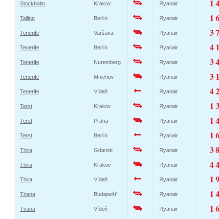
1 
Stockholm
Krakov
Ryanair
1 
Tallinn
Berlín
Ryanair
3 
Tenerife
Varšava
Ryanair
4 
Tenerife
Berlín
Ryanair
3 
Tenerife
Nuremberg
Ryanair
3 
Tenerife
Mnichov
Ryanair
4 
Tenerife
Vídeň
Ryanair
1 
Terst
Krakov
Ryanair
1 
Terst
Praha
Ryanair
1 
Terst
Berlín
Ryanair
3 
Thira
Gdansk
Ryanair
4 
Thira
Krakov
Ryanair
1 
Thira
Vídeň
Ryanair
1 
Tirana
Budapešť
Ryanair
1 
Tirana
Vídeň
Ryanair