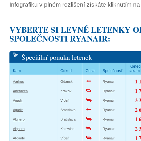
Infografiku v plném rozlišení získáte kliknutím n
VYBERTE SI LEVNÉ LETENKY O
SPOLEČNOSTI RYANAIR:
Špeciální ponuka letenek
Koneč
Kam
Odkud
Cesta
Spoločnosť
taxami
1 
Aarhus
Gdansk
Ryanair
1 
Aberdeen
Krakov
Ryanair
3 
Agadir
Vídeň
Ryanair
2 
Agadir
Bratislava
Ryanair
1 
Alghero
Bratislava
Ryanair
2 
Alghero
Katowice
Ryanair
1 
Alicante
Vídeň
Ryanair