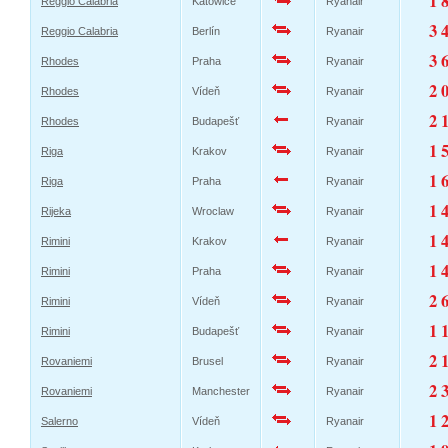
1 
Reggio Calabria
Katowice
Ryanair
3 
Reggio Calabria
Berlín
Ryanair
3 
Rhodes
Praha
Ryanair
2 
Rhodes
Vídeň
Ryanair
2 
Rhodes
Budapešť
Ryanair
1 
Riga
Krakov
Ryanair
1 
Riga
Praha
Ryanair
1 
Rijeka
Wroclaw
Ryanair
1 
Rimini
Krakov
Ryanair
1 
Rimini
Praha
Ryanair
2 
Rimini
Vídeň
Ryanair
1 
Rimini
Budapešť
Ryanair
2 
Rovaniemi
Brusel
Ryanair
2 
Rovaniemi
Manchester
Ryanair
1 
Salerno
Vídeň
Ryanair