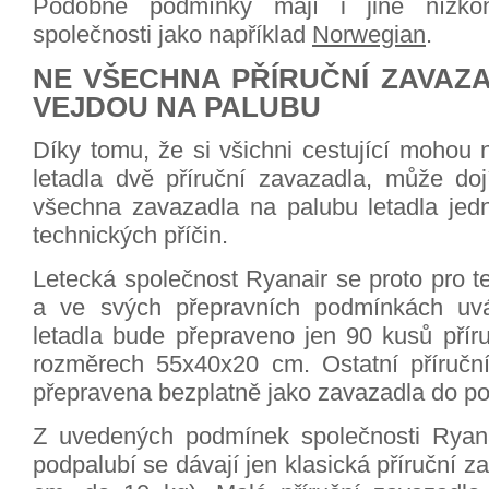
Podobné podmínky mají i jiné nízkon
společnosti jako například
Norwegian
.
NE VŠECHNA PŘÍRUČNÍ ZAVAZ
VEJDOU NA PALUBU
Díky tomu, že si všichni cestující mohou 
letadla dvě příruční zavazadla, může dojí
všechna zavazadla na palubu letadla jed
technických příčin.
Letecká společnost Ryanair se proto pro ten
a ve svých přepravních podmínkách uv
letadla bude přepraveno jen 90 kusů přír
rozměrech 55x40x20 cm. Ostatní příručn
přepravena bezplatně jako zavazadla do po
Z uvedených podmínek společnosti Ryana
podpalubí se dávají jen klasická příruční 