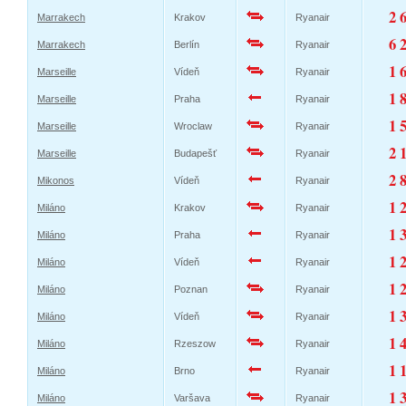
2 
Marrakech
Krakov
Ryanair
6 
Marrakech
Berlín
Ryanair
1 
Marseille
Vídeň
Ryanair
1 
Marseille
Praha
Ryanair
1 
Marseille
Wroclaw
Ryanair
2 
Marseille
Budapešť
Ryanair
2 
Mikonos
Vídeň
Ryanair
1 
Miláno
Krakov
Ryanair
1 
Miláno
Praha
Ryanair
1 
Miláno
Vídeň
Ryanair
1 
Miláno
Poznan
Ryanair
1 
Miláno
Vídeň
Ryanair
1 
Miláno
Rzeszow
Ryanair
1 
Miláno
Brno
Ryanair
1 
Miláno
Varšava
Ryanair