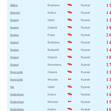
1 
Miláno
Bratislava
Ryanair
1 
Mnichov
Krakov
Ryanair
1 
Neapol
Vídeň
Ryanair
1 
Neapol
Gdansk
Ryanair
2 
Neapol
Praha
Ryanair
1 
Neapol
Bratislava
Ryanair
1 
Neapol
Budapešť
Ryanair
1 
Neapol
Gdansk
Ryanair
2 
Neapol
Nuremberg
Ryanair
1 
Newcastle
Gdansk
Ryanair
1 
Newcastle
Wroclaw
Ryanair
1 
Nis
Vídeň
Ryanair
1 
Nottingham
Krakov
Ryanair
1 
Nottingham
Wroclaw
Ryanair
1 
Nottingham
Krakov
Ryanair