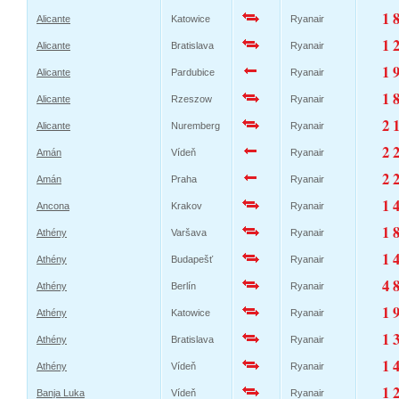
1 
Alicante
Katowice
Ryanair
1 
Alicante
Bratislava
Ryanair
1 
Alicante
Pardubice
Ryanair
1 
Alicante
Rzeszow
Ryanair
2 
Alicante
Nuremberg
Ryanair
2 
Amán
Vídeň
Ryanair
2 
Amán
Praha
Ryanair
1 
Ancona
Krakov
Ryanair
1 
Athény
Varšava
Ryanair
1 
Athény
Budapešť
Ryanair
4 
Athény
Berlín
Ryanair
1 
Athény
Katowice
Ryanair
1 
Athény
Bratislava
Ryanair
1 
Athény
Vídeň
Ryanair
1 
Banja Luka
Vídeň
Ryanair