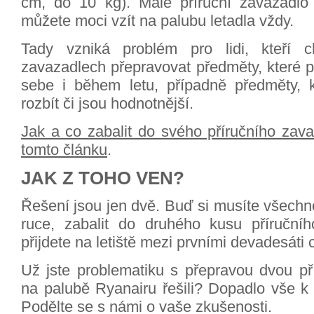
cm, do 10 kg). Malé příruční zavazadlo
můžete moci vzít na palubu letadla vždy.
Tady vzniká problém pro lidi, kteří ch
zavazadlech přepravovat předměty, které po
sebe i během letu, případně předměty, 
rozbít či jsou hodnotnější.
Jak a co zabalit do svého příručního zav
tomto článku
.
JAK Z TOHO VEN?
Řešení jsou jen dvě. Buď si musíte všechn
ruce, zabalit do druhého kusu příruční
přijdete na letiště mezi prvními devadesáti c
Už jste problematiku s přepravou dvou př
na palubě Ryanairu řešili? Dopadlo vše k 
Podělte se s námi o vaše zkušenosti.