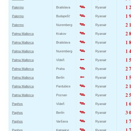
1 
Palermo
Bratislava
Ryanair
1 
Palermo
Budapešť
Ryanair
2 
Palermo
Nuremberg
Ryanair
2 
Palma Mallorca
Krakov
Ryanair
1 
Palma Mallorca
Bratislava
Ryanair
1 
Palma Mallorca
Nuremberg
Ryanair
1 
Palma Mallorca
Vídeň
Ryanair
2 
Palma Mallorca
Praha
Ryanair
1 
Palma Mallorca
Berlín
Ryanair
2 
Palma Mallorca
Pardubice
Ryanair
2 
Palma Mallorca
Poznan
Ryanair
1 
Paphos
Vídeň
Ryanair
3 
Paphos
Berlín
Ryanair
1 
Paphos
Varšava
Ryanair
1 
Paphos
Katowice
Ryanair