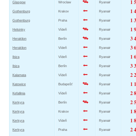
1 
Glasgow
Wroclaw
Ryanair
1 
Gothenburg
Krakov
Ryanair
1 
Gothenburg
Praha
Ryanair
1 
Helsinky
Vídeň
Ryanair
3 
Heraklion
Berlín
Ryanair
3 
Heraklion
Vídeň
Ryanair
1 
Ibiza
Vídeň
Ryanair
3 
Ibiza
Berlín
Ryanair
2 
Kalamata
Vídeň
Ryanair
1 
Katowice
Budapešť
Ryanair
2 
Kefallinia
Vídeň
Ryanair
2 
Kerkyra
Berlín
Ryanair
1 
Kerkyra
Krakov
Ryanair
1 
Kerkyra
Vídeň
Ryanair
2 
Kerkyra
Praha
Ryanair