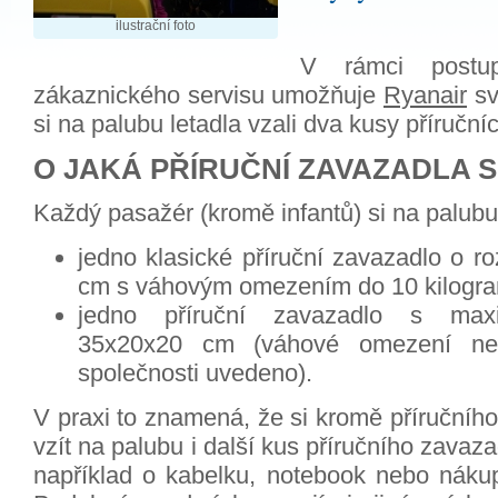
ilustrační foto
V rámci postup
zákaznického servisu umožňuje
Ryanair
sv
si na palubu letadla vzali dva kusy příruční
O JAKÁ PŘÍRUČNÍ ZAVAZADLA 
Každý pasažér (kromě infantů) si na palubu
jedno klasické příruční zavazadlo o 
cm s váhovým omezením do 10 kilogr
jedno příruční zavazadlo
s maxi
35x20x20 cm (váhové omezení ne
společnosti uvedeno).
V praxi to znamená, že si kromě příručníh
vzít na palubu i další kus příručního zavaz
například
o kabelku, notebook nebo nákup