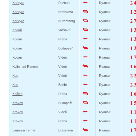
2 
Kerkyra
Poznan
Ryanair
1 
Kerkyra
Bratislava
Ryanair
2 
Kerkyra
Nuremberg
Ryanair
1 
Kodaň
Varšava
Ryanair
1 
Kodaň
Praha
Ryanair
1 
Kodaň
Budapešť
Ryanair
1 
Kodaň
Vídeň
Ryanair
1 
Kolín nad Rýnem
Vídeň
Ryanair
2 
Kos
Vídeň
Ryanair
2 
Kos
Berlín
Ryanair
1 
Košice
Praha
Ryanair
1 
Krakov
Budapešť
Ryanair
1 
Krakov
Vídeň
Ryanair
1 
Krakov
Praha
Ryanair
1 
Lamezia Terme
Bratislava
Ryanair