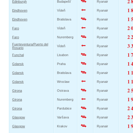
2 
Edinburgh
Budapešť
Ryanair
1 
Eindhoven
Vídeň
Ryanair
1 
Eindhoven
Bratislava
Ryanair
2 
Faro
Vídeň
Ryanair
2 
Faro
Nuremberg
Ryanair
Fuerteventura/Puerto del
3 
Vídeň
Ryanair
Rosario
1 
Funchal
Lisabon
Ryanair
1 
Gdansk
Praha
Ryanair
1 
Gdansk
Bratislava
Ryanair
1 
Gdansk
Wroclaw
Ryanair
2 
Girona
Ostrava
Ryanair
1 
Girona
Nuremberg
Ryanair
2 
Girona
Pardubice
Ryanair
2 
Glasgow
Varšava
Ryanair
1 
Glasgow
Krakov
Ryanair