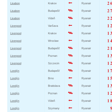
2 
Lisabon
Krakov
Ryanair
2 
Lisabon
Budapešť
Ryanair
2 
Lisabon
Vídeň
Ryanair
1 
Liverpool
Varšava
Ryanair
1 
Liverpool
Krakov
Ryanair
1 
Liverpool
Wroclaw
Ryanair
2 
Liverpool
Budapešť
Ryanair
1 
Liverpool
Poznan
Ryanair
1 
Liverpool
Szczecin
Ryanair
1 
Londýn
Budapešť
Ryanair
1 
Londýn
Brno
Ryanair
1 
Londýn
Bratislava
Ryanair
1 
Londýn
Poznan
Ryanair
1 
Londýn
Vídeň
Ryanair
Londýn
Szymany
Ryanair