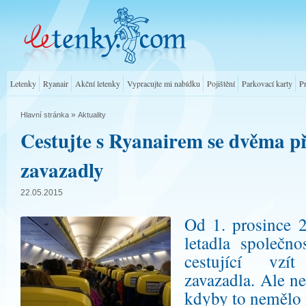
Letenky
Ryanair
Akční letenky
Vypracujte mi nabídku
Pojištění
Parkovací karty
P
»
Hlavní stránka
Aktuality
Cestujte s Ryanairem se dvěma p
zavazadly
22.05.2015
Od 1. prosince 
letadla společn
cestující vzí
zavazadla. Ale ne
kdyby to nemělo 