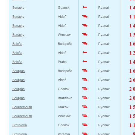
1 
Benátky
Gdansk
Ryanair
1 
Benátky
Vídeň
Ryanair
1 
Benátky
Vídeň
Ryanair
1 
Benátky
Wroclaw
Ryanair
1 
Boloňa
Budapešť
Ryanair
1 
Boloňa
Vídeň
Ryanair
1 
Boloňa
Praha
Ryanair
1 
Bourgas
Budapešť
Ryanair
2 
Bourgas
Vídeň
Ryanair
2 
Bourgas
Gdansk
Ryanair
2 
Bourgas
Bratislava
Ryanair
1 
Bournemouth
Krakov
Ryanair
1 
Bournemouth
Wroclaw
Ryanair
1 
Bratislava
Gdansk
Ryanair
Bratislava
Varšava
Ryanair