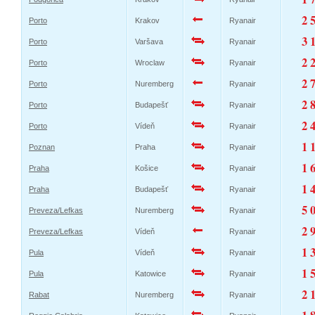
2 
Porto
Krakov
Ryanair
3 
Porto
Varšava
Ryanair
2 
Porto
Wroclaw
Ryanair
2 
Porto
Nuremberg
Ryanair
2 
Porto
Budapešť
Ryanair
2 
Porto
Vídeň
Ryanair
1 
Poznan
Praha
Ryanair
1 
Praha
Košice
Ryanair
1 
Praha
Budapešť
Ryanair
5 
Preveza/Lefkas
Nuremberg
Ryanair
2 
Preveza/Lefkas
Vídeň
Ryanair
1 
Pula
Vídeň
Ryanair
1 
Pula
Katowice
Ryanair
2 
Rabat
Nuremberg
Ryanair