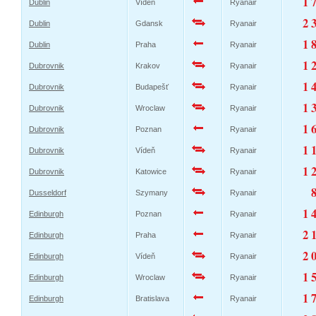
1 
Dublin
Vídeň
Ryanair
2 
Dublin
Gdansk
Ryanair
1 
Dublin
Praha
Ryanair
1 
Dubrovnik
Krakov
Ryanair
1 
Dubrovnik
Budapešť
Ryanair
1 
Dubrovnik
Wroclaw
Ryanair
1 
Dubrovnik
Poznan
Ryanair
1 
Dubrovnik
Vídeň
Ryanair
1 
Dubrovnik
Katowice
Ryanair
Dusseldorf
Szymany
Ryanair
1 
Edinburgh
Poznan
Ryanair
2 
Edinburgh
Praha
Ryanair
2 
Edinburgh
Vídeň
Ryanair
1 
Edinburgh
Wroclaw
Ryanair
1 
Edinburgh
Bratislava
Ryanair