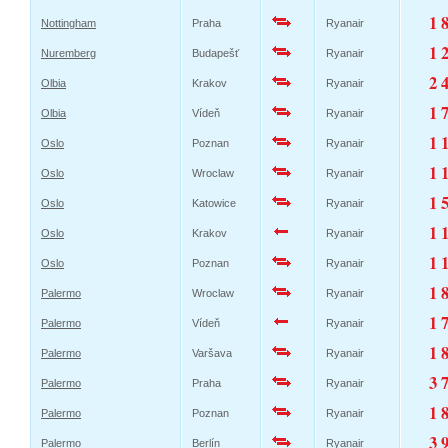
1 
Nottingham
Praha
Ryanair
1 
Nuremberg
Budapešť
Ryanair
2 
Olbia
Krakov
Ryanair
1 
Olbia
Vídeň
Ryanair
1 
Oslo
Poznan
Ryanair
1 
Oslo
Wroclaw
Ryanair
1 
Oslo
Katowice
Ryanair
1 
Oslo
Krakov
Ryanair
1 
Oslo
Poznan
Ryanair
1 
Palermo
Wroclaw
Ryanair
1 
Palermo
Vídeň
Ryanair
1 
Palermo
Varšava
Ryanair
3 
Palermo
Praha
Ryanair
1 
Palermo
Poznan
Ryanair
3 
Palermo
Berlín
Ryanair