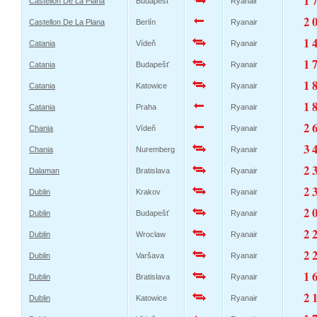
1 
Castellon De La Plana
Budapešť
Ryanair
2 
Castellon De La Plana
Berlín
Ryanair
1 
Catania
Vídeň
Ryanair
1 
Catania
Budapešť
Ryanair
1 
Catania
Katowice
Ryanair
1 
Catania
Praha
Ryanair
2 
Chania
Vídeň
Ryanair
3 
Chania
Nuremberg
Ryanair
2 
Dalaman
Bratislava
Ryanair
2 
Dublin
Krakov
Ryanair
2 
Dublin
Budapešť
Ryanair
2 
Dublin
Wroclaw
Ryanair
2 
Dublin
Varšava
Ryanair
1 
Dublin
Bratislava
Ryanair
2 
Dublin
Katowice
Ryanair