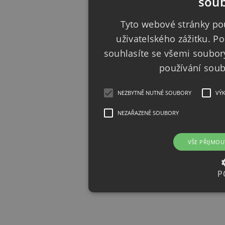
soub
Tyto webové stránky pou
uživatelského zážitku. 
souhlasíte se všemi soubor
používání sou
NEZBYTNĚ NUTNÉ SOUBORY
VÝ
NEZAŘAZENÉ SOUBORY
VŠE PŘIJMOU
P