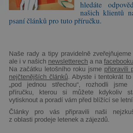
hledáte odpově
našich klientů n
psaní článků pro tuto příručku.
Naše rady a tipy pravidelně zveřejňuje
ale i v našich
newsletterech
a na
facebook
Na začátku letošního roku jsme
připravili
nejčtenějších článků
. Abyste i tentokrát to 
„pod jednou střechou“, rozhodli jsme s
příručku, kterou si můžete kdykoliv stá
vytisknout a poradí vám před blížící se letn
Články pro vás připravili naši nejzkuš
z oblasti prodeje letenek a zájezdů.