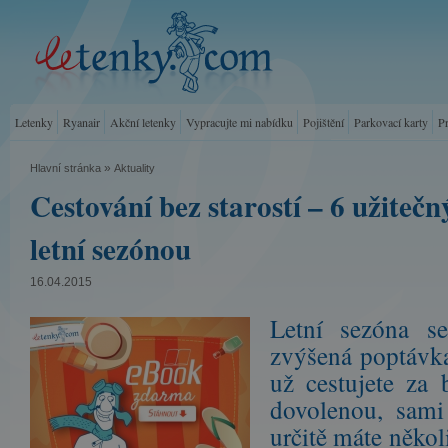
Letenky
Ryanair
Akční letenky
Vypracujte mi nabídku
Pojištění
Parkovací karty
P
»
Hlavní stránka
Aktuality
Cestování bez starostí – 6 užiteč
letní sezónou
16.04.2015
Letní sezóna s
zvýšená poptávka
už cestujete za
dovolenou, sami
určitě máte někol