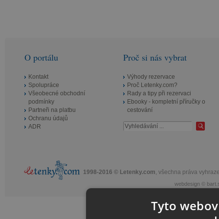
O portálu
Proč si nás vybrat
Kontakt
Výhody rezervace
Spolupráce
Proč Letenky.com?
Všeobecné obchodní
Rady a tipy při rezervaci
podmínky
Ebooky - kompletní příručky o
Partneři na platbu
cestování
Ochranu údajů
ADR
1998-2016 © Letenky.com
, všechna práva vyhraz
webdesign
©
bart.
Tyto webové