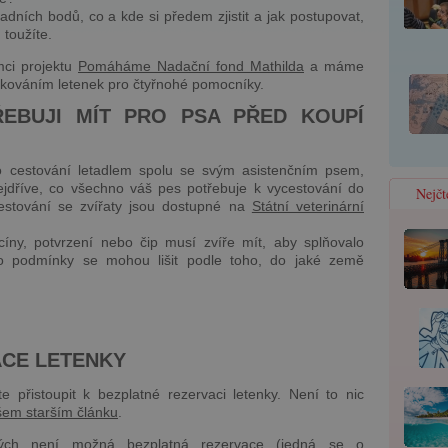
kladních bodů, co a kde si předem zjistit a jak postupovat,
 toužíte.
mci projektu
Pomáháme Nadační fond Mathilda
a máme
edkováním letenek pro čtyřnohé pomocníky.
EBUJI MÍT PRO PSA PŘED KOUPÍ
o cestování letadlem spolu se svým asistenčním psem,
ejdříve, co všechno váš pes potřebuje k vycestování do
Nejčt
stování se zvířaty jsou dostupné na
Státní veterinární
akcíny, potvrzení nebo čip musí zvíře mít, aby splňovalo
to podmínky se mohou lišit podle toho, do jaké země
ACE LETENKY
e přistoupit k bezplatné rezervaci letenky. Není to nic
šem starším článku
.
erých není možná bezplatná rezervace (jedná se o