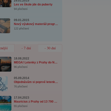
29.01.2015
Les ve škole jde do puberty
94 přečtení
09.01.2015
Nový výukový materiál programu Les ve škole ...
122 přečtení
enější
- 7 dní
- 30 dní
18.08.2022
MEGA! Letenky z Prahy do New Yorku od 7 990 ...
96 přečtení
05.09.2014
Objednávám si poprvé letenku - co musím věd ...
76 přečtení
17.04.2023
Mauricius z Prahy od 13 790 Kč se zavazadle ...
55 přečtení