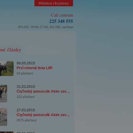
Přihlášení
Registrace
|
Call centrum
225 348 555
PO-PÁ: 09:00-17:00, SO-NE: zavřeno
né články
06.05.2015
Prví chovná fena Liffi
54 přečtení
31.03.2015
Čtyřnohý pomocník Akim zavítal ke svému maj ...
222 přečtení
27.03.2015
Čtyřnohý pomocník Akim zavítal ke svému maj ...
2575 přečtení