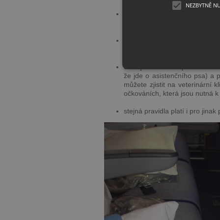
NEZBYTNĚ N
pes musí být v postroji a na v
v případě nutnosti),
pes má vyhrazené místo u noho
musí být postroj psa přivázán
cestující musí mít potvrzení o 
že jde o asistenčního psa) a 
můžete zjistit na veterinární 
očkováních, která jsou nutná 
stejná pravidla platí i pro jina