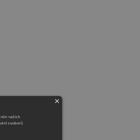
×
áním našich
vání souborů