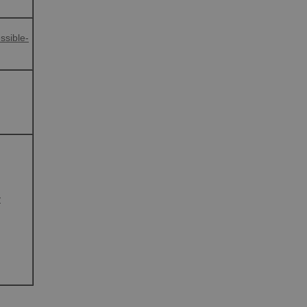
ssible-
y