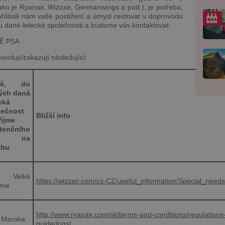
ako je Ryanair, Wizzair, Germanwings a pod.), je potřeba,
ahlásili nám vaše postižení a úmysl cestovat v doprovodu
u dané letecké společnosti a budeme vás kontaktovat.
Ě PSA
volují/zakazují následující:
mě, do
rých daná
cká
lečnost
Bližší info
řijme
stenčního
sa na
ubu
o Velké
https://wizzair.com/cs-CZ/useful_information/Special_needs
ánie
http://www.ryanair.com/sk/terms-and-conditions/regulations
 Maroka
guidedogs/