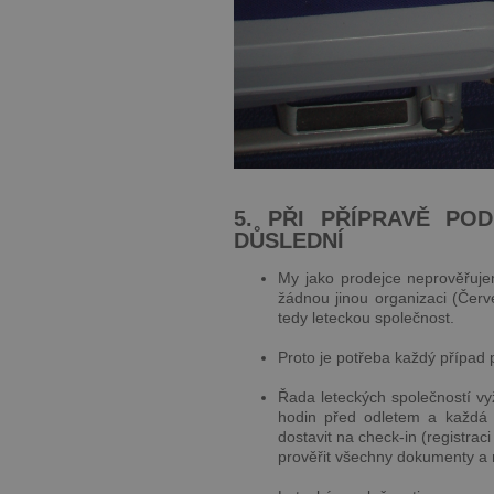
5. PŘI PŘÍPRAVĚ PO
DŮSLEDNÍ
My jako prodejce neprověřuj
žádnou jinou organizaci (Červ
tedy leteckou společnost.
Proto je potřeba každý případ p
Řada leteckých společností vy
hodin před odletem a každá l
dostavit na check-in (registraci
prověřit všechny dokumenty a n