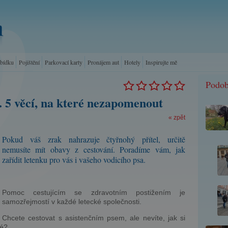
abídku
Pojištění
Parkovací karty
Pronájem aut
Hotely
Inspirujte mě
Podob
. 5 věcí, na které nezapomenout
« zpět
Pokud váš zrak nahrazuje čtyřnohý přítel, určitě
nemusíte mít obavy z cestování. Poradíme vám, jak
zařídit letenku pro vás i vašeho vodicího psa.
Pomoc cestujícím se zdravotním postižením je
samozřejmostí v každé letecké společnosti.
Chcete cestovat s asistenčním psem, ale nevíte, jak si
né?