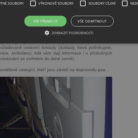
UTNÉ SOUBORY
VÝKONOVÉ SOUBORY
SOUBORY CÍLENÍ
NEZ
odiči k postroji (náhubek pro psa je doporučován k použití
VŠE PŘIJMOUT
VŠE ODMÍTNOUT
u osoby, která za něj zodpovídá a při vzletu/přistávání
 k bezpečnostnímu pásu majitele psa,
ZOBRAZIT PODROBNOSTI
výcviku psa pro službu postiženým lidem (např. certifikát,
požadované cestovní doklady (doklady, které potřebujete,
klinice, ambulanci, kde vám dají informace i o příslušných
k cestování se zvířetem do dané země),
k postižené cestující, kteří jsou závislí na doprovodu psa.