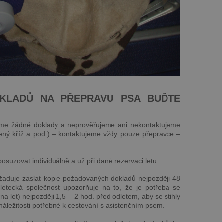
DKLADŮ NA PŘEPRAVU PSA BUĎTE
eme žádné doklady a neprověřujeme ani nekontaktujeme
ený kříž a pod.) – kontaktujeme vždy pouze přepravce –
osuzovat individuálně a už při dané rezervaci letu.
žaduje zaslat kopie požadovaných dokladů nejpozději 48
etecká společnost upozorňuje na to, že je potřeba se
 na let) nejpozději 1,5 – 2 hod. před odletem, aby se stihly
áležitosti potřebné k cestování s asistenčním psem.