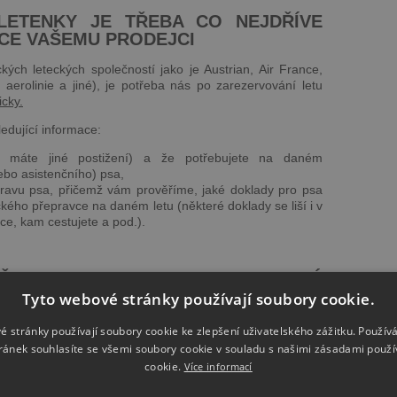
LETENKY JE TŘEBA CO NEJDŘÍVE
CE VAŠEMU PRODEJCI
ých leteckých společností jako je Austrian, Air France,
é aerolinie a jiné), je potřeba nás po zarezervování letu
cky.
edující informace:
ě máte jiné postižení) a že potřebujete na daném
ebo asistenčního) psa,
avu psa, přičemž vám prověříme, jaké doklady pro psa
ckého přepravce na daném letu (některé doklady se liší i v
ace, kam cestujete a pod.).
PŘEPRAVA PSA A CO LETECKÉ
RDNĚ POŽADUJÍ
Tyto webové stránky používají soubory cookie.
leteckých společností ZADARMO a je umístěn na palubě
é stránky používají soubory cookie ke zlepšení uživatelského zážitku. Použív
ránek souhlasíte se všemi soubory cookie v souladu s našimi zásadami použí
cookie.
Více informací
ýt pes přepravován i v podpalubí (toto určuje letecká
údajů),