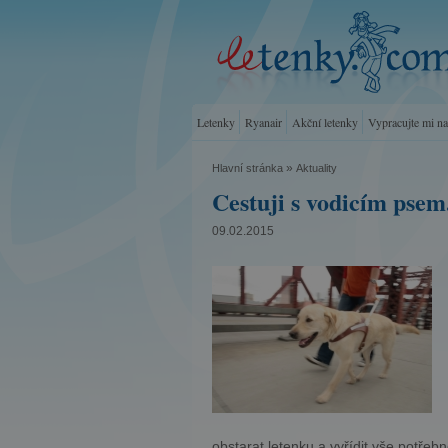
Letenky
Ryanair
Akční letenky
Vypracujte mi n
»
Hlavní stránka
Aktuality
Cestuji s vodicím psem
09.02.2015
obstarat letenku a vyřídit vše potřeb