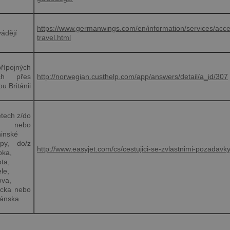
https://www.germanwings.com/en/information/services/acce
ádějí
travel.html
řípojných
ech přes
http://norwegian.custhelp.com/app/answers/detail/a_id/307
ou Británii
etech z/do
 nebo
inské
opy, do/z
http://www.easyjet.com/cs/cestujici-se-zvlastnimi-pozadavk
oka,
ta,
ele,
ova,
ecka nebo
dánska