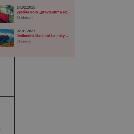
24.02.2015
Zjistěte kolik „proviantu“ a exotického tab ...
51 přečtení
02.01.2023
Jedinečná Madeira! Letenky z Prahy od 3 890 ...
51 přečtení
-