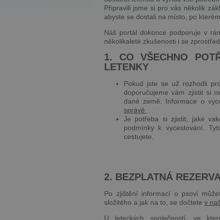
Připravili jsme si pro vás několik zá
abyste se dostali na místo, po kterém
Náš portál dokonce podporuje v rá
několikaleté zkušenosti i se zprostř
1. CO VŠECHNO POTŘ
LETENKY
Pokud jste se už rozhodli pr
doporučujeme vám zjistit si n
dané země. Informace o vyce
správě
.
Je potřeba si zjistit, jaké v
podmínky k vycestování. Ty
cestujete.
2. BEZPLATNÁ REZERV
Po zjištění informací o psovi můžet
složitého a jak na to, se dočtete
v na
U leteckých společností, ve kt