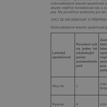
nízkonákladové letecké společnosti j
abyste nejdříve kontaktovali nás a n
psa. My prověříme podmínky pro let 
CHCI SE INFORMOVAT O PŘEPRAV
Nízkonákladové letecké společnosti po
Ze
Povolení vzít
kte
na jeden let
lete
Letecká
následující
spo
společnost
počet
nep
asistenčních
asi
psů
p
pal
z/d
Wizz Air
1
Brit
Ryanair
4
z/do