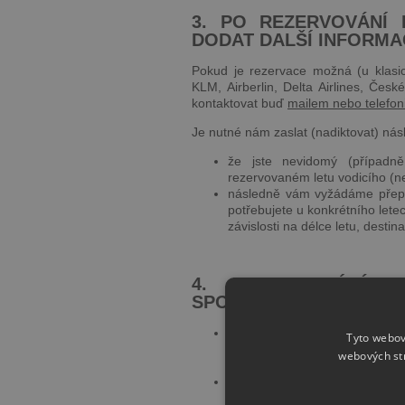
3. PO REZERVOVÁNÍ 
DODAT DALŠÍ INFORMA
Pokud je rezervace možná (u klasick
KLM, Airberlin, Delta Airlines, Česk
kontaktovat buď
mailem nebo telefoni
Je nutné nám zaslat (nadiktovat) násl
že jste nevidomý (případn
rezervovaném letu vodicího (n
následně vám vyžádáme přepr
potřebujete u konkrétního lete
závislosti na délce letu, destin
4. JAK PROBÍHÁ 
SPOLEČNOSTI STANDA
vodicí pes cestuje u všech 
Tyto webov
s cestujícími,
webových st
v některých případech může b
společnost podle nahlášených 