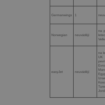
Germanwings
1
neuv
na p
Norwegian
neuvádějí
let
Velk
na l
UK
pevn
Evr
Mar
easyJet
neuvádějí
Egyp
Izra
Kos
Tur
Jor