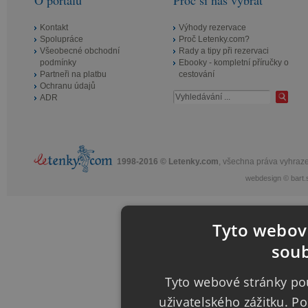
O portálu
Proč si nás vybrat
Kontakt
Výhody rezervace
Spolupráce
Proč Letenky.com?
Všeobecné obchodní
Rady a tipy při rezervaci
podmínky
Ebooky - kompletní příručky o
Partneři na platbu
cestování
Ochranu údajů
ADR
1998-2016 © Letenky.com
, všechna práva vyhraz
webdesign
©
bart.
Tyto webové
soub
Tyto webové stránky pou
uživatelského zážitku. 