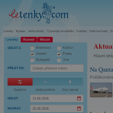
Letenky
Ryanair
Akční letenky
Vypracujte mi nabídku
Pojištění
Parkovací karty
P
Letenky
Ryanair
Wizzair
Aktual
Bratislava
Košice
ODLET Z
:
Viedeň
Praha
Hlavní str
Budapešť
Jiné
Na Qanta
PŘÍLET DO
:
Publikováno
Zpáteční
Jednosměrná
Jiný návrat
ODLET
:
Press
NÁVRAT
:
the