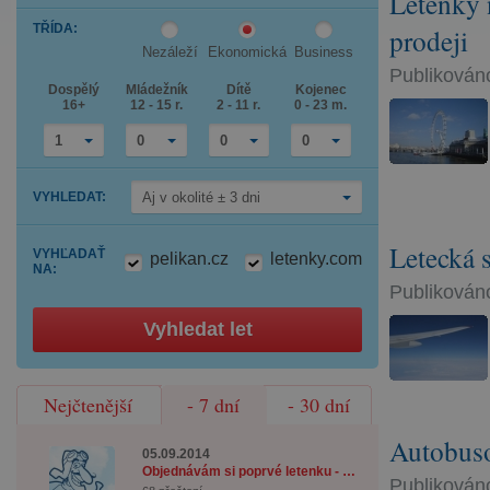
Letenky 
down
Press
arrow
TŘÍDA
:
the
prodeji
key
down
to
Nezáleží
Ekonomická
Business
arrow
interact
Publikováno
key
with
Dospělý
Mládežník
Dítě
Kojenec
to
the
16+
12 - 15 r.
2 - 11 r.
0 - 23 m.
interact
calendar
with
and
the
select
1
0
0
0
calendar
a
and
date.
select
Press
VYHLEDAT
:
Aj v okolité ± 3 dni
a
the
date.
question
Press
mark
the
key
Letecká 
VYHĽADAŤ
pelikan.cz
letenky.com
question
to
NA
:
mark
get
Publikováno
key
the
to
keyboard
get
shortcuts
Vyhledat let
the
for
keyboard
changing
shortcuts
dates.
for
changing
Nejčtenější
- 7 dní
- 30 dní
dates.
Autobuso
05.09.2014
Objednávám si poprvé letenku - co musím věd ...
Publikováno