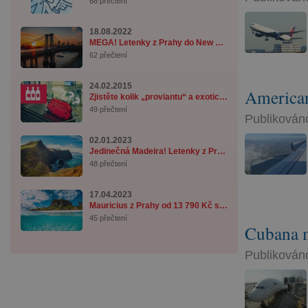
68 přečtení
18.08.2022
MEGA! Letenky z Prahy do New Yorku od 7 990 ...
62 přečtení
24.02.2015
American
Zjistěte kolik „proviantu“ a exotického tab ...
49 přečtení
Publikováno
02.01.2023
Jedinečná Madeira! Letenky z Prahy od 3 890 ...
48 přečtení
17.04.2023
Mauricius z Prahy od 13 790 Kč se zavazadle ...
45 přečtení
Cubana m
Publikováno