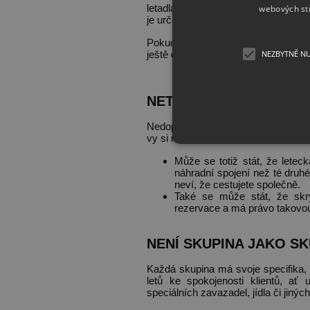
letadla. Pokud se tedy vyprodá naje
webových st
je určena průměrem daných tarífů.
Pokud zakoupíte letenku jen pro jed
ještě dostupný.
NEZBYTNĚ N
NETAJTE, ŽE JSTE SKU
Nedoporučujeme letenky rezervovat 
vy si rozdělíte rezervaci na dvakrát, 
Může se totiž stát, že letec
náhradní spojení než té druh
neví, že cestujete společně.
Také se může stát, že skry
rezervace a má právo takovou 
NENÍ SKUPINA JAKO SK
Každá skupina má svoje specifika,
letů ke spokojenosti klientů, a
speciálních zavazadel, jídla či jinýc