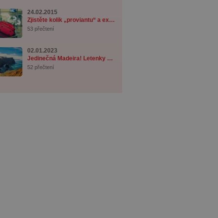
24.02.2015
Zjistěte kolik „proviantu“ a exotického tab ...
53 přečtení
02.01.2023
Jedinečná Madeira! Letenky z Prahy od 3 890 ...
52 přečtení