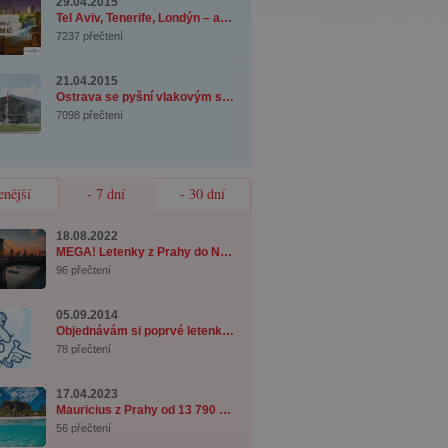
29.04.2015
Tel Aviv, Tenerife, Londýn – akční letenky ...
7237 přečtení
21.04.2015
Ostrava se pyšní vlakovým spojením na letiš ...
7098 přečtení
enější
- 7 dní
- 30 dní
18.08.2022
MEGA! Letenky z Prahy do New Yorku od 7 990 ...
96 přečtení
05.09.2014
Objednávám si poprvé letenku - co musím věd ...
78 přečtení
17.04.2023
Mauricius z Prahy od 13 790 Kč se zavazadle ...
56 přečtení