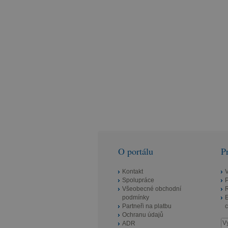
O portálu
P
Kontakt
Spolupráce
Všeobecné obchodní
R
podmínky
E
Partneři na platbu
c
Ochranu údajů
ADR