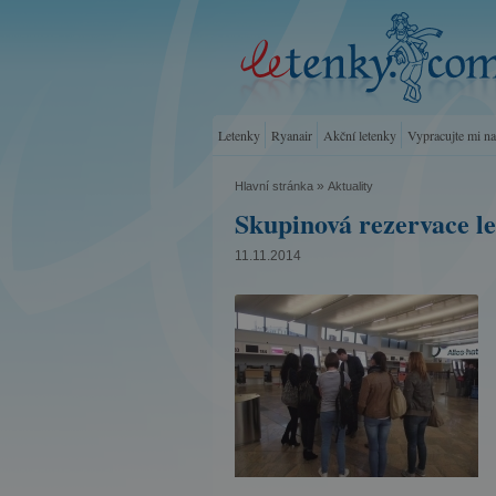
Letenky
Ryanair
Akční letenky
Vypracujte mi n
»
Hlavní stránka
Aktuality
Skupinová rezervace let
11.11.2014