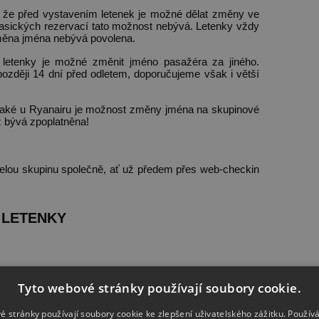
 že před vystavením letenek je možné dělat změny ve
lasických rezervací tato možnost nebývá. Letenky vždy
změna jména nebývá povolena.
 letenky je možné změnit jméno pasažéra za jiného.
později 14 dní před odletem, doporučujeme však i větší
a také u Ryanairu je možnost změny jména na skupinové
už bývá zpoplatněna!
celou skupinu společně, ať už předem přes web-checkin
 LETENKY
růměru na osobu je o něco vyšší než u letenky jen pro
Tyto webové stránky používají soubory cookie.
é stránky používají soubory cookie ke zlepšení uživatelského zážitku. Použív
e rozdělen do několika cenových tarífů v rámci kapacity