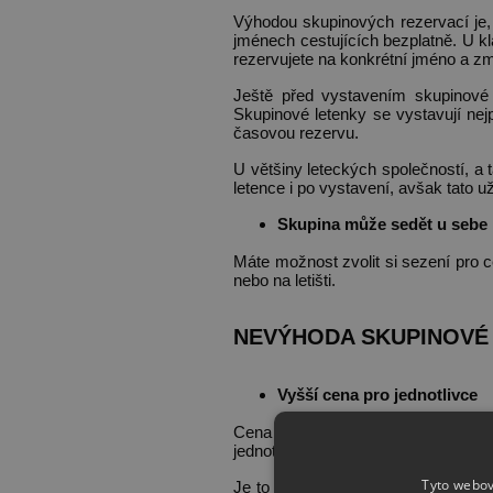
Výhodou skupinových rezervací je,
jménech cestujících bezplatně. U k
rezervujete na konkrétní jméno a 
Ještě před vystavením skupinové
Skupinové letenky se vystavují nej
časovou rezervu.
U většiny leteckých společností, 
letence i po vystavení, avšak tato 
Skupina může sedět u sebe
Máte možnost zvolit si sezení pro 
nebo na letišti.
NEVÝHODA SKUPINOVÉ
Vyšší cena pro jednotlivce
Cena v rámci skupinové letenky v p
jednotlivce.
Tyto webov
Je to způsobené tím, že každý let j