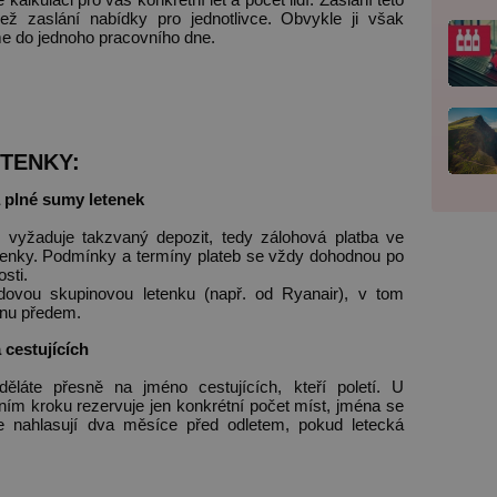
ež zaslání nabídky pro jednotlivce. Obvykle ji však
me do jednoho pracovního dne.
TENKY:
 plné sumy letenek
 vyžaduje takzvaný depozit, tedy zálohová platba ve
tenky. Podmínky a termíny plateb se vždy dohodnou po
sti.
dovou skupinovou letenku (např. od Ryanair), v tom
enu předem.
 cestujících
děláte přesně na jméno cestujících, kteří poletí. U
ím kroku rezervuje jen konkrétní počet míst, jména se
e nahlasují dva měsíce před odletem, pokud letecká