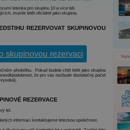
umí letenka pro skupinu 10 a více lidí.
cích, musíte letět oficiálně jako skupina.
EDSTIHU REZERVOVAT SKUPINOVOU
 skupinovou rezervaci
Nejčt
tečném předstihu. Pokud budete chtít letět jako skupina
á pravděpodobnost, že pro vás nezbude dostatečný počet
 vysoká).
PINOVÉ REZERVACE
ý let.
aných informací kontaktujeme leteckou společnost.
alkulaci pro váš konkrétní let a počet lidí. Zaslání této