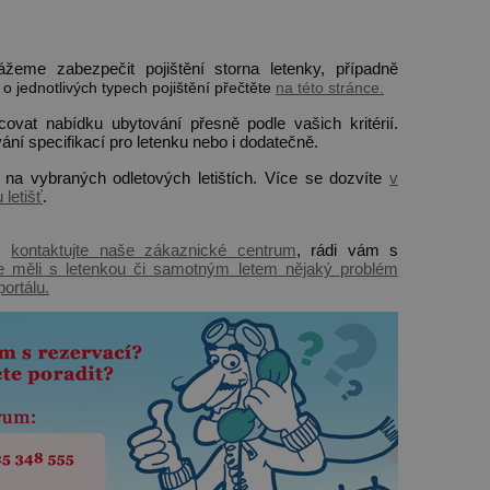
eme zabezpečit pojištění storna letenky, případně
 o jednotlivých typech pojištění přečtěte
na této stránce.
at nabídku ubytování přesně podle vašich kritérií.
ání specifikací pro letenku nebo i dodatečně.
a vybraných odletových letištích. Více se dozvíte
v
letišť
.
a,
kontaktujte naše zákaznické centrum
, rádi vám s
e měli s letenkou či samotným letem nějaký problém
portálu.