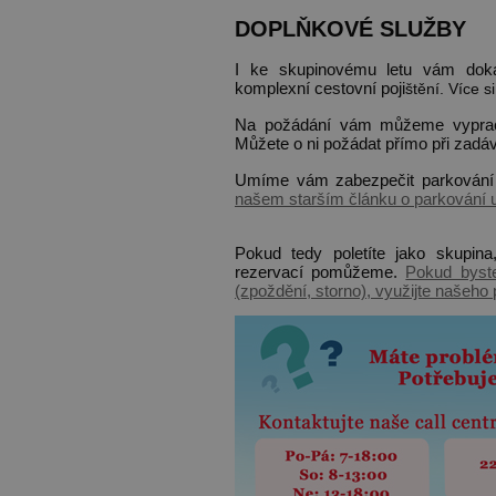
DOPLŇKOVÉ SLUŽBY
I ke skupinovému letu vám dokáž
komplexní cestovní poji
štění.
Více si
Na požádání vám můžeme vypracov
Můžete o ni požádat přímo při zadáv
Umíme vám zabezpečit parkování n
našem starším článku o parkování u 
Pokud tedy poletíte jako skupin
rezervací pomůžeme.
Pokud byst
(zpoždění, storno), využijte našeho 