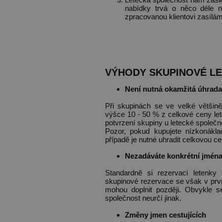
nabídky trvá o něco déle n
zpracovanou klientovi zasílá
VÝHODY SKUPINOVÉ LE
Není nutná okamžitá úhrada
Při skupinách se ve velké většině
výšce 10 - 50 % z celkové ceny le
potvrzení skupiny u letecké společno
Pozor, pokud kupujete nízkonákla
případě je nutné uhradit celkovou c
Nezadáváte konkrétní jména
Standardně si rezervaci letenky 
skupinové rezervace se však v prvn
mohou doplnit později. Obvykle s
společnost neurčí jinak.
Změny jmen cestujících