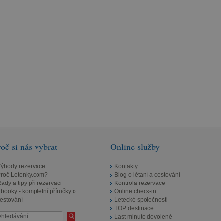
roč si nás vybrat
Online služby
Výhody rezervace
Kontakty
Proč Letenky.com?
Blog o létaní a cestování
ady a tipy při rezervaci
Kontrola rezervace
booky - kompletní příručky o
Online check-in
estování
Letecké společnosti
TOP destinace
Last minute dovolené