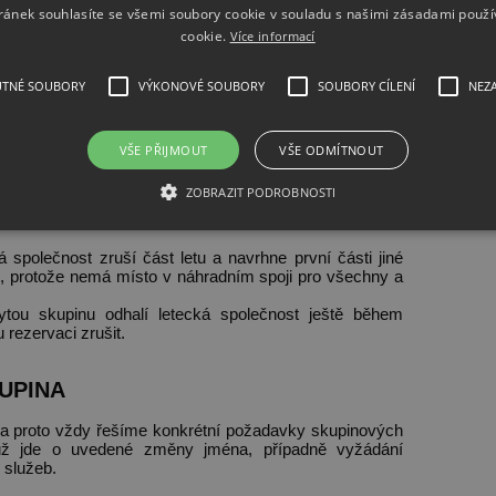
dnou pro vás jako skupinu například 30 míst, tato cena
ránek souhlasíte se všemi soubory cookie v souladu s našimi zásadami použí
cookie.
Více informací
nu osobu, bude mít cenu nižší, jelikož levnější tarif je
UTNÉ SOUBORY
VÝKONOVÉ SOUBORY
SOUBORY CÍLENÍ
NEZ
VŠE PŘIJMOUT
VŠE ODMÍTNOUT
PINA
ZOBRAZIT PODROBNOSTI
jako skrytou skupinu. Například cestuje vás 15 osob a
na 9 a 6 lidí.
ká společnost zruš
í část letu a navrhne první části jiné
é, protože nemá místo v náhradním spoji pro všechny a
tou skupinu odhalí letecká společnost ještě během
rezervaci zrušit.
UPINA
 a proto vždy řešíme konkrétní požadavky skupinových
ť už jde o uvedené změny jména, případně vyžádání
h služeb.