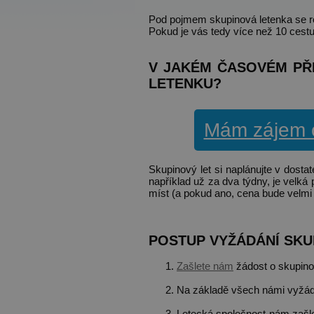
Pod pojmem skupinová letenka se roz
Pokud je vás tedy více než 10 cestují
V JAKÉM ČASOVÉM PŘ
LETENKU?
Mám zájem o
Skupinový let si naplánujte v dosta
například už za dva týdny, je velk
míst (a pokud ano, cena bude velmi
POSTUP VYŽÁDÁNÍ SKU
Zašlete nám
žádost o skupinov
Na základě všech námi vyžád
Letecká společnost nám zašle k