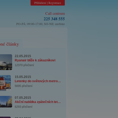
Přihlášení
Registrace
|
Call centrum
225 348 555
PO-PÁ: 09:00-17:00, SO-NE: zavřeno
né články
22.05.2015
Ryanair blíže k zákazníkovi
12370 přečtení
15.05.2015
Letenky do světových metropolí za výhodné c ...
5695 přečtení
07.05.2015
Akční nabídka zpátečních letenek – Brémy od ...
6293 přečtení