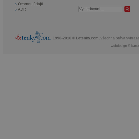
Ochranu údajů
ADR
1998-2016 © Letenky.com
, všechna práva vyhraz
webdesign
©
bart.