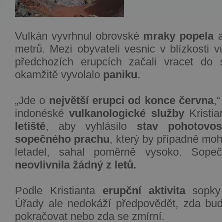
Vulkán vyvrhnul obrovské
mraky popela
metrů. Mezi obyvateli vesnic v blízkosti v
předchozích erupcích začali vracet do
okamžitě vyvolalo
paniku.
„Jde o
největší erupci od konce června
,
indonéské
vulkanologické služby
Kristi
letiště
, aby vyhlásilo
stav pohotovos
sopečného prachu
, který by případně mo
letadel, sahal poměrně vysoko. Sopeč
neovlivnila žádný z letů.
Podle Kristianta
erupční aktivita
sopky
Úřady ale nedokáží předpovědět, zda bud
pokračovat nebo zda se zmírní.