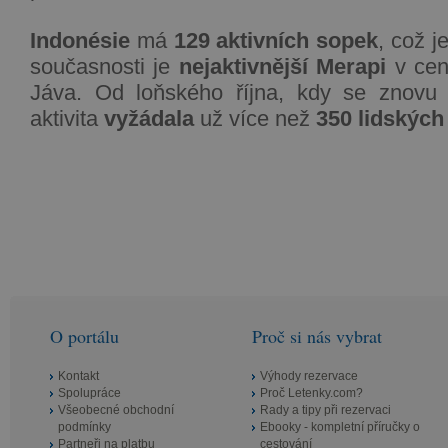
Indonésie
má
129 aktivních sopek
, což j
současnosti je
nejaktivnější Merapi
v cen
Jáva. Od loňského října, kdy se znovu "p
aktivita
vyžádala
už více než
350 lidských 
O portálu
Proč si nás vybrat
Kontakt
Výhody rezervace
Spolupráce
Proč Letenky.com?
Všeobecné obchodní
Rady a tipy při rezervaci
podmínky
Ebooky - kompletní příručky o
Partneři na platbu
cestování