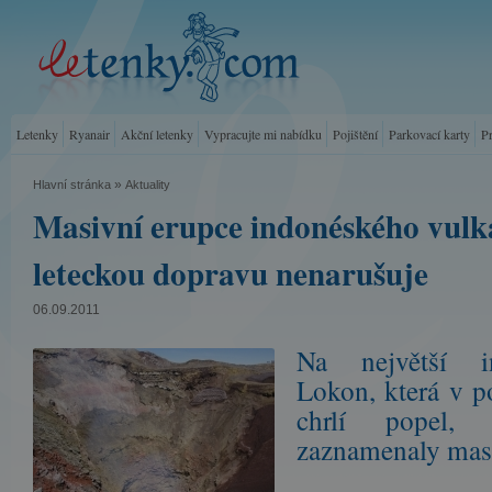
Letenky
Ryanair
Akční letenky
Vypracujte mi nabídku
Pojištění
Parkovací karty
P
»
Hlavní stránka
Aktuality
Masivní erupce indonéského vulk
leteckou dopravu nenarušuje
06.09.2011
Na největší i
Lokon, která v p
chrlí popel,
zaznamenaly masi