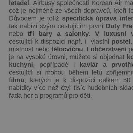
letadel
. Airbusy společnosti Korean Air ma
což je nejméně ze všech dopravců, kteří ten
Důvodem je totiž
specifická úprava inter
tak nabízí svým cestujícím první
Duty Fre
nebo
tři bary a salonky
.
V luxusní v
cestující k dispozici např. i vlastní
postel
místnost nebo
tělocvičnu
. I
občerstvení
p
je na vysoké úrovni, můžete si objednat
k
kuchyni
, popřípadě i
kaviár a prvotří
cestující si mohou během letu zpříjemn
filmů
, kterých je k dispozici celkem 50
nabídky více než čtyř tisíc hudebních skla
řada her a programů pro děti.