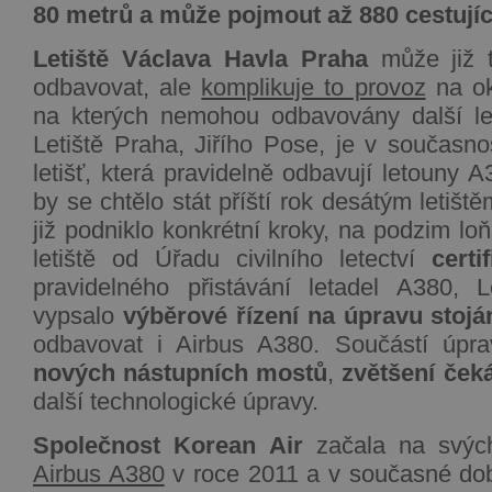
80 metrů a může pojmout až 880 cestujíc
Letiště Václava Havla Praha
může již t
odbavovat, ale
komplikuje to provoz
na ok
na kterých nemohou odbavovány další let
Letiště Praha, Jiřího Pose, je v současno
letišť, která pravidelně odbavují letouny A
by se chtělo stát příští rok desátým letišt
již podniklo konkrétní kroky, na podzim lo
letiště od Úřadu civilního letectví
certi
pravidelného přistávání letadel A380, L
vypsalo
výběrové řízení na úpravu stojá
odbavovat i Airbus A380. Součástí úpr
nových nástupních mostů
,
zvětšení ček
další technologické úpravy.
Společnost Korean Air
začala na svých
Airbus A380
v roce 2011 a v současné d