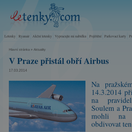
Letenky
Ryanair
Akční letenky
Vypracujte mi nabídku
Pojištění
Parkovací karty
P
»
Hlavní stránka
Aktuality
V Praze přistál obří Airbus
17.03.2014
Na pražském
14.3.2014 př
na pravide
Soulem a Pra
mohli na 
obdivovat tent