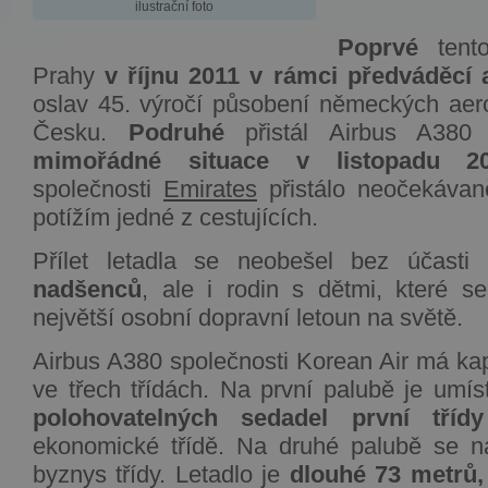
ilustrační foto
Poprvé
tento
Prahy
v říjnu 2011 v rámci předváděcí 
oslav 45. výročí působení německých aero
Česku.
Podruhé
přistál Airbus A38
mimořádné situace v listopadu 2
společnosti
Emirates
přistálo neočekávan
potížím jedné z cestujících.
Přílet letadla se neobešel bez účasti
nadšenců
, ale i rodin s dětmi, které se
největší osobní dopravní letoun na světě.
Airbus A380 společnosti Korean Air má ka
ve třech třídách. Na první palubě je umí
polohovatelných sedadel první třídy
ekonomické třídě. Na druhé palubě se n
byznys třídy. Letadlo je
dlouhé 73 metrů, 