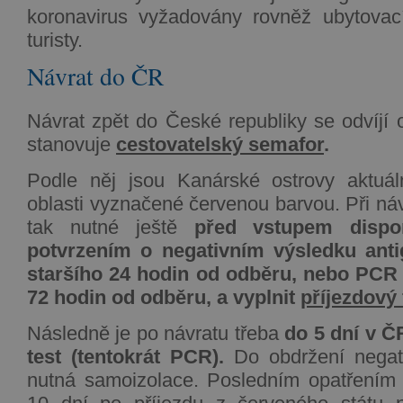
koronavirus vyžadovány rovněž ubytovací
turisty.
Návrat do ČR
Návrat zpět do České republiky se odvíjí 
stanovuje
cestovatelský semafor
.
Podle něj jsou Kanárské ostrovy aktuá
oblasti vyznačené červenou barvou. Při ná
tak nutné ještě
před vstupem disp
potvrzením o negativním výsledku anti
staršího 24 hodin od odběru, nebo PCR t
72 hodin od odběru,
a vyplnit
příjezdový
Následně je po návratu třeba
do 5 dní v Č
test (tentokrát PCR).
Do obdržení negati
nutná samoizolace. Posledním opatřením 