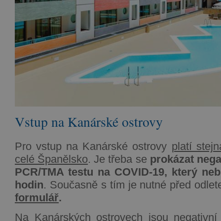
Vstup na Kanárské ostrovy
Pro vstup na Kanárské ostrovy
platí stej
celé Španělsko
. Je třeba se
prokázat neg
PCR/TMA testu
na COVID-19, který neb
hodin
. Současně s tím je nutné před odle
formulář
.
Na Kanárských ostrovech jsou negativní 