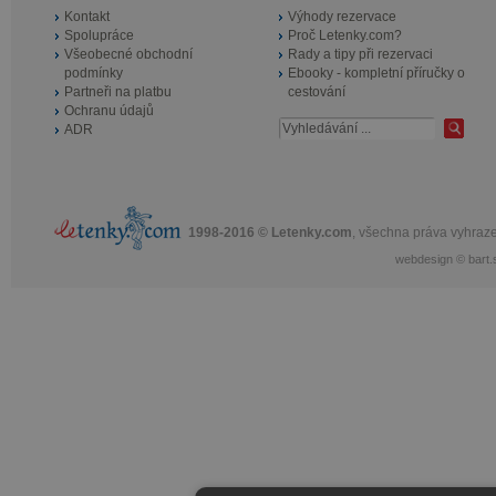
Kontakt
Výhody rezervace
Spolupráce
Proč Letenky.com?
Všeobecné obchodní
Rady a tipy při rezervaci
podmínky
Ebooky - kompletní příručky o
Partneři na platbu
cestování
Ochranu údajů
ADR
1998-2016 © Letenky.com
, všechna práva vyhraz
webdesign
©
bart.