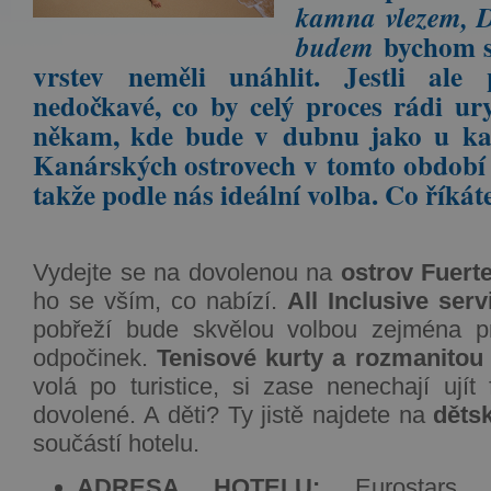
kamna vlezem, D
bychom s
budem
vrstev neměli unáhlit. Jestli ale 
nedočkavé, co by celý proces rádi uryc
někam, kde bude v dubnu jako u ka
Kanárských ostrovech v tomto období 
takže podle nás ideální volba. Co říkát
Vydejte se na dovolenou na
ostrov Fuert
ho se vším, co nabízí.
All Inclusive serv
pobřeží bude skvělou volbou zejména pro
odpočinek.
Tenisové kurty a rozmanitou
volá po turistice, si zase nenechají ujít 
dovolené. A děti? Ty jistě najdete na
děts
součástí hotelu.
ADRESA HOTELU:
Eurostars La