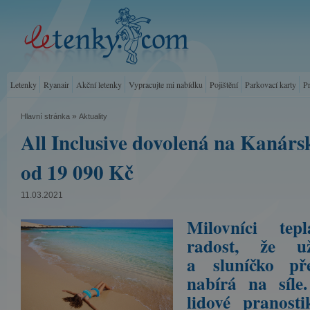
Letenky
Ryanair
Akční letenky
Vypracujte mi nabídku
Pojištění
Parkovací karty
P
»
Hlavní stránka
Aktuality
All Inclusive dovolená na Kanárs
od 19 090 Kč
11.03.2021
Milovníci tep
radost, že u
a sluníčko p
nabírá na síle
lidové pranos