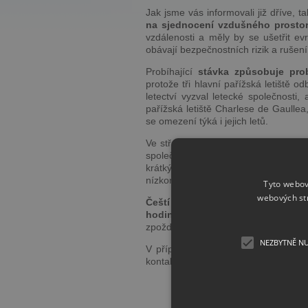
Jak jsme vás informovali již dříve, ta
na sjednocení vzdušného prosto
vzdálenosti a měly by se ušetřit e
obávají bezpečnostních rizik a rušení
Probíhající
stávka způsobuje pro
protože tři hlavní pařížská letiště o
letectví vyzval letecké společnosti
pařížská letiště Charlese de Gaullea
se omezení týká i jejich letů.
Ve středu již stávka dispečerů zasáhl
společnost Air France chce odbav
krátkých a středních trasách. Něk
nízkonákladová společnost easyJet.
Tyto webov
webových st
Čeští dispečeři se ke stávce dnes
hodin
budou
letecký provoz ří
zpožděným letadlům neumožní nahna
NEZBYTNĚ N
V případě, že máte zakoupené
let
kontaktovat vaši prodejci letenek nebo