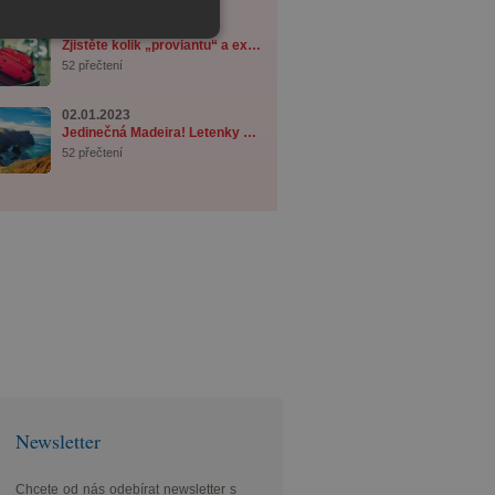
24.02.2015
Zjistěte kolik „proviantu“ a exotického tab ...
52 přečtení
02.01.2023
Jedinečná Madeira! Letenky z Prahy od 3 890 ...
52 přečtení
Newsletter
Chcete od nás odebírat newsletter s