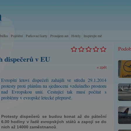
abídku
Pojištění
Parkovací karty
Pronájem aut
Hotely
Inspirujte mě
Podob
h dispečerů v EU
« zpět
Evropští letoví dispečeři zahájili ve středu 29.1.2014
protesty proti plánům na sjednocení vzdušného prostoru
nad Evropskou unií. Cestující tak musí počítat s
problémy v evropské letecké přepravě.
Protesty dispečerů se budou konat až do páteční
6.00 hodiny v řadě evropských států a zapojí se do
nich až 14000 zaměstnanců
.