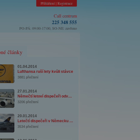
Přihlášení
Registrace
|
Call centrum
225 348 555
PO-PÁ: 09:00-17:00, SO-NE: zavřeno
né články
01.04.2014
Lufthansa ruší lety kvůli stávce
3881 přečtení
27.01.2014
Němečtí letoví dispečeři odvolali hodinovou ...
3206 přečtení
20.01.2014
Letečtí dispečeři v Německu plánují na 29.1 ...
3534 přečtení