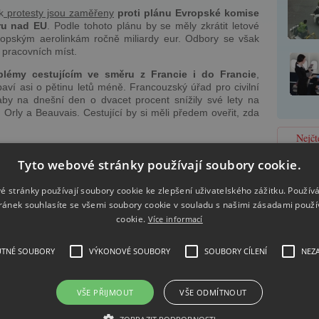
k
protesty jsou zaměřeny
proti plánu Evropské komise
ru nad EU
. Podle tohoto plánu by se měly zkrátit letové
vropským aerolinkám ročně miliardy eur. Odbory se však
 pracovních míst.
blémy cestujícím ve směru z Francie i do Francie
,
dbaví asi o pětinu letů méně. Francouzský úřad pro civilní
, aby na dnešní den o dvacet procent snížily své lety na
, Orly a Beauvais. Cestující by si měli předem oveřit, zda
Nejčt
a např. Itálii, Portugalsko a Francii. Francouzská letecká
it všechny dálkové lety, problémy očekává hlavně na
Tyto webové stránky používají soubory cookie.
olik letů zrušila také německá společnost Lufthansa a
é stránky používají soubory cookie ke zlepšení uživatelského zážitku. Použív
ránek souhlasíte se všemi soubory cookie v souladu s našimi zásadami použí
 připojili omezenou formu protestu. Od 7 hodin do 19
cookie.
Více informací
dit jen po předem určených drahách
, což například
t čas během letu.
UTNÉ SOUBORY
VÝKONOVÉ SOUBORY
SOUBORY CÍLENÍ
NEZ
enky
a váš let by byl stávkou ohrožen, určitě vás budou
 letečtí přepravci.
VŠE PŘIJMOUT
VŠE ODMÍTNOUT