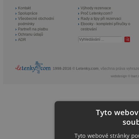
Kontakt
Výhody rezervace
Spolupráce
Proč Letenky.com?
Všeobecné obchodní
Rady a tipy při rezervaci
podmínky
Ebooky - kompletní příručky o
Partneři na platbu
cestování
Ochranu údajů
ADR
1998-2016 © Letenky.com
, všechna práva vyhraz
webdesign
©
bart.
Tyto webové
soub
Tyto webové stránky pou