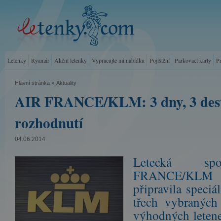
Letenky
Ryanair
Akční letenky
Vypracujte mi nabídku
Pojištění
Parkovací karty
P
»
Hlavní stránka
Aktuality
AIR FRANCE/KLM: 3 dny, 3 dest
rozhodnutí
04.06.2014
Letecká sp
FRANCE/KLM
připravila speciá
třech vybraných 
výhodných letene