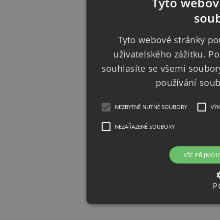
Tyto webové
soub
Tyto webové stránky pou
uživatelského zážitku. 
souhlasíte se všemi soubor
používání sou
NEZBYTNĚ NUTNÉ SOUBORY
VÝ
NEZAŘAZENÉ SOUBORY
VŠE PŘIJMOU
P