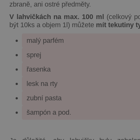
zbraně, ani ostré předměty.
V lahvičkách na max. 100 ml
(celkový p
být 10ks a objem 1l) můžete
mít tekutiny t
malý parfém
sprej
řasenka
lesk na rty
zubní pasta
šampón a pod.