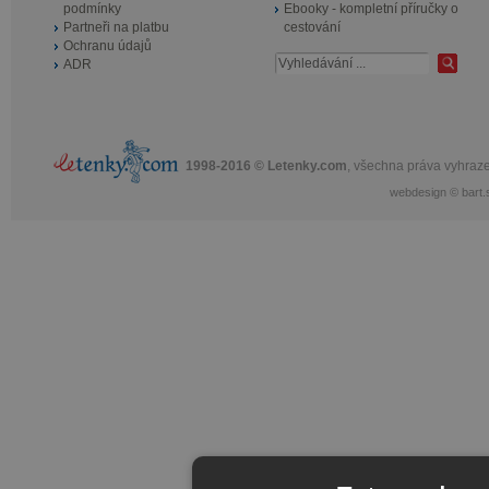
podmínky
Ebooky - kompletní příručky o
Partneři na platbu
cestování
Ochranu údajů
ADR
1998-2016 © Letenky.com
, všechna práva vyhraz
webdesign
©
bart.