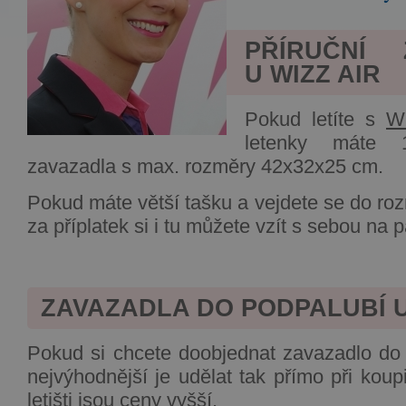
PŘÍRUČNÍ 
U WIZZ AIR
Pokud letíte s
W
letenky máte 
zavazadla s max. rozměry 42x32x25 cm.
Pokud máte větší tašku a vejdete se do r
za příplatek si i tu můžete vzít s sebou na 
ZAVAZADLA DO PODPALUBÍ U
Pokud si chcete doobjednat zavazadlo do
nejvýhodnější je udělat tak přímo při koup
letišti jsou ceny vyšší.