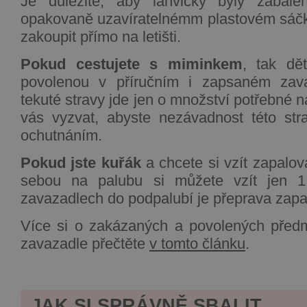
Je důležité, aby lahvičky byly zabal
opakovaně uzavíratelnémm plastovém sáčk
zakoupit přímo na letišti.
Pokud cestujete s miminkem
, tak dě
povolenou v příručním i zapsaném zav
tekuté stravy jde jen o množství potřebné 
vás vyzvat, abyste nezávadnost této stra
ochutnáním.
Pokud jste kuřák
a chcete si vzít zapalova
sebou na palubu si můžete vzít jen 
zavazadlech do podpalubí je přeprava zap
Více si o zakázaných a povolených předm
zavazadle přečtěte
v tomto článku
.
JAK SI SPRÁVNĚ SBALIT