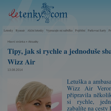
Letenky
Ryanair
Akční letenky
Vypracujte mi nabídku
Pojištění
Parkovací karty
P
»
Hlavní stránka
Aktuality
Tipy, jak si rychle a jednoduše sba
Wizz Air
13.08.2014
Letuška a ambasa
Wizz Air Veron
připravila několi
si rychle, jed
zabalíte na cesty 