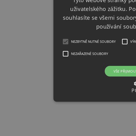
Tyto webové stránky pou
uživatelského zážitku. 
souhlasíte se všemi soubor
používání sou
NEZBYTNĚ NUTNÉ SOUBORY
VÝ
NEZAŘAZENÉ SOUBORY
VŠE PŘIJMOU
P