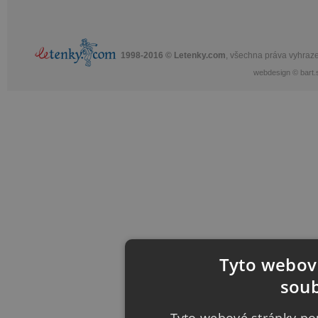
1998-2016 © Letenky.com
, všechna práva vyhraz
webdesign
©
bart.
Tyto webové
soub