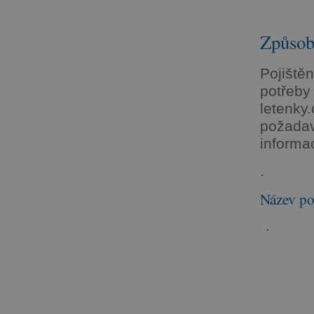
Způsob 
Pojištěn
potřeb
letenky
požadav
informa
.
Název po