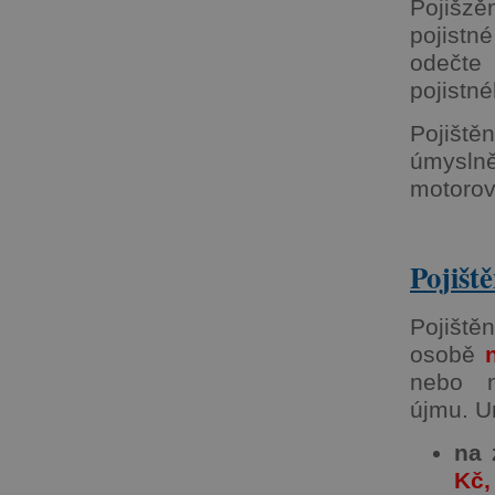
Pojišzě
pojistn
odečte 
pojistné
Pojiště
úmysln
motorov
Pojišt
Pojiště
osobě
nebo n
újmu. U
na 
Kč,