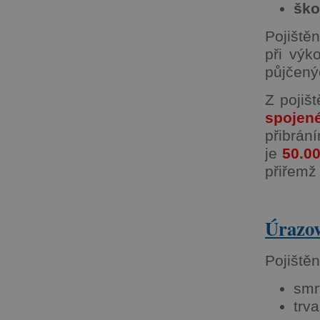
ško
Pojiště
při výk
půjčený
Z pojiš
spojen
přibrán
je
50.0
přiřemž 
Úrazov
Pojištěn
smr
trv