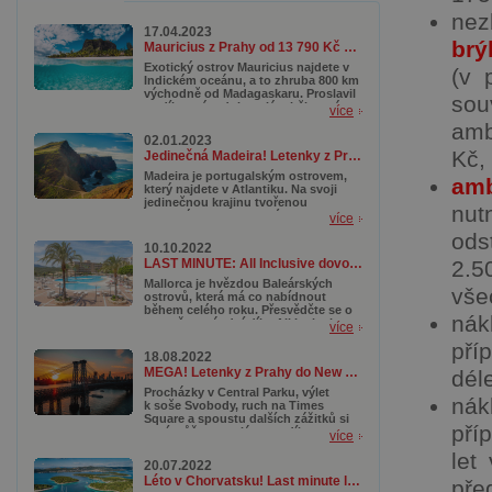
nez
17.04.2023
brýl
Mauricius z Prahy od 13 790 Kč se zavazadlem a v top termínech
Exotický ostrov Mauricius najdete v
(v 
Indickém oceánu, a to zhruba 800 km
východně od Madagaskaru. Proslavil
sou
se díky svým dokonalým bělostným
více
plážím, tyrkysovým lagunám a
amb
korálovým útesům, které lákají
02.01.2023
potápěče z celého světa. Kromě toho
Kč,
Jedinečná Madeira! Letenky z Prahy od 3 890 Kč s termíny až do října
se tady ukrývají nádherné přírodní
rezervace a národní parky, kde
Madeira je portugalským ostrovem,
amb
můžete objevovat pestrou faunu a
který najdete v Atlantiku. Na svoji
flóru.
jedinečnou krajinu tvořenou
nut
tropickými rostlinami, útesy,
více
divokými plážemi, botanickými
ods
zahradami a samozřejmě
10.10.2022
dechberoucími stezkami či horami
2.5
LAST MINUTE: All Inclusive dovolená na Mallorce od 10 990 Kč
láká zejména milovníky turistiky. A
právě i díky své podobnosti
Mallorca je hvězdou Baleárských
vše
s Havajskými ostrovy je nazývána
ostrovů, která má co nabídnout
Havají Atlantiku. Pro nás je tak mimo
během celého roku. Přesvědčte se o
nák
jiné skvělou alternativou, když se
tom už za pár dní díky All Inclusive
více
nám na vzdálenou a dražší Havaj
pobytu s fantastickou cenovkou.
pří
nechce cestovat.
Čekají na vás romantické procházky
18.08.2022
po pláži či malebná městečka. Jestli
MEGA! Letenky z Prahy do New Yorku od 7 990 Kč
dél
ale dáváte přednost o něco
aktivnějšímu programu, naplánujte si
Procházky v Central Parku, výlet
nák
turistiku. Mallorca má nádherná
k soše Svobody, ruch na Times
pohoří, k jejichž prozkoumávání
Square a spoustu dalších zážitků si
pří
vám aktuální podzimní teploty přímo
nyní můžete naplánovat díky super
více
hrají do karet.
akčním letenkám do New Yorku
.
let
Letíte z Prahy od neuvěřitelných
20.07.2022
7 990 Kč. Moc ale neotálejte, akce
Léto v Chorvatsku! Last minute letenky od 464 Kč
pře
totiž platí už jen do zítřka (19. srpna