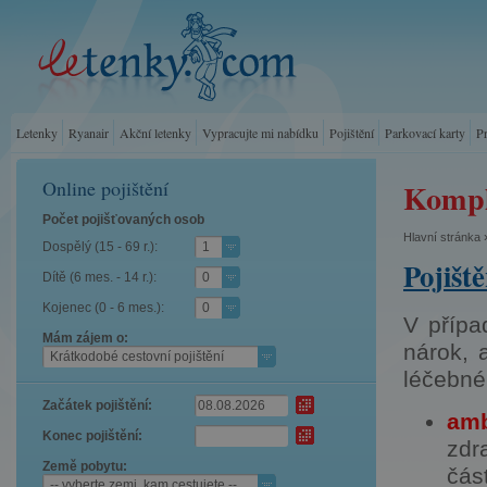
Letenky
Ryanair
Akční letenky
Vypracujte mi nabídku
Pojištění
Parkovací karty
P
Online pojištění
Komple
Počet pojišťovaných osob
Hlavní stránka
Dospělý (15 - 69 r.):
1
Pojišt
Dítě (6 mes. - 14 r.):
0
Kojenec (0 - 6 mes.):
0
V přípa
Mám zájem o:
nárok, 
Krátkodobé cestovní pojištění
léčebné
Začátek pojištění:
amb
Konec pojištění:
zdr
Země pobytu:
čás
-- vyberte zemi, kam cestujete --