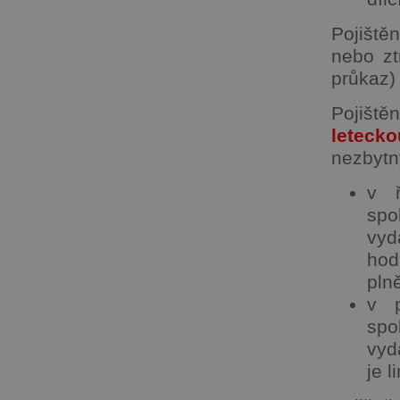
Pojiště
nebo z
průkaz) 
Pojiště
letecko
nezbytn
v ř
spo
vyd
hod
pln
v p
spo
vyd
je l