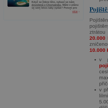
2022) nebo do vyprodání.
Když se řekne léto, vybaví se nám
dovolená v Chorvatsku
. Máte v plánu
Pojišt
se sem letos taky vydat? Potom pro
vás máme super tip – zapomeňte na
více
nekonečnou a únavnou cestu autem
a sáhněte po akčních letenkách.
Pojišt
Z Bratislavy, Vídně nebo Prahy letíte
už od 464 Kč a na místě budete
pojiště
cobydup.
ztrátou
20.000
zničen
10.000 
v p
poj
ces
max
přič
v p
lilm
5.0
dílč