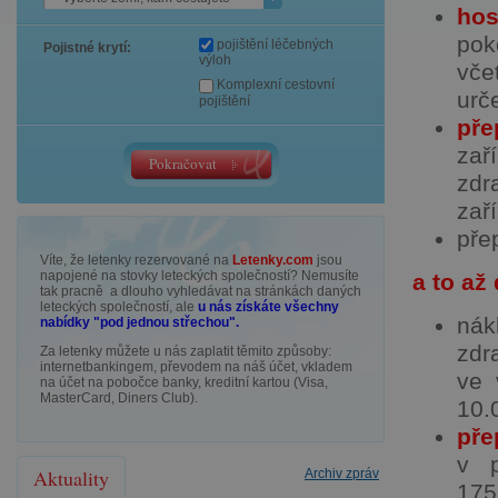
hos
pok
pojištění léčebných
Pojistné krytí:
výloh
vče
Komplexní cestovní
urč
pojištění
pře
zař
zdr
zaří
pře
Víte, že letenky rezervované na
Letenky.com
jsou
napojené na stovky leteckých společností? Nemusíte
a to až
tak pracně a dlouho vyhledávat na stránkách daných
leteckých společností, ale
u nás získáte všechny
nák
nabídky "pod jednou střechou".
zdr
Za letenky můžete u nás zaplatit těmito způsoby:
internetbankingem, převodem na náš účet, vkladem
ve 
na účet na pobočce banky, kreditní kartou (Visa,
MasterCard, Diners Club).
10.
pře
v p
Aktuality
Archiv zpráv
175