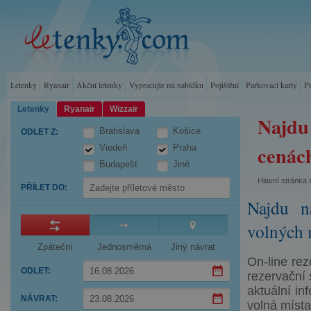
Letenky
Ryanair
Akční letenky
Vypracujte mi nabídku
Pojištění
Parkovací karty
P
Letenky
Ryanair
Wizzair
Najdu
Bratislava
Košice
ODLET Z
:
cenách
Viedeň
Praha
Budapešť
Jiné
Hlavní stránka
PŘÍLET DO
:
Najdu n
volných 
Zpáteční
Jednosměrná
Jiný návrat
On-line rez
ODLET
:
rezervační
aktuální in
Press
NÁVRAT
:
the
volná místa