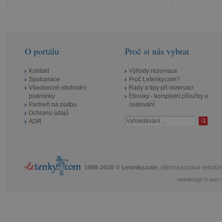
a sáhněte po akčních letenkách.
Z Bratislavy, Vídně nebo Prahy letíte
už od 464 Kč a na místě budete
cobydup.
O portálu
Proč si nás vybrat
Kontakt
Výhody rezervace
Spolupráce
Proč Letenky.com?
Všeobecné obchodní
Rady a tipy při rezervaci
podmínky
Ebooky - kompletní příručky o
Partneři na platbu
cestování
Ochranu údajů
ADR
1998-2016 © Letenky.com
, všechna práva vyhraz
webdesign
©
bart.