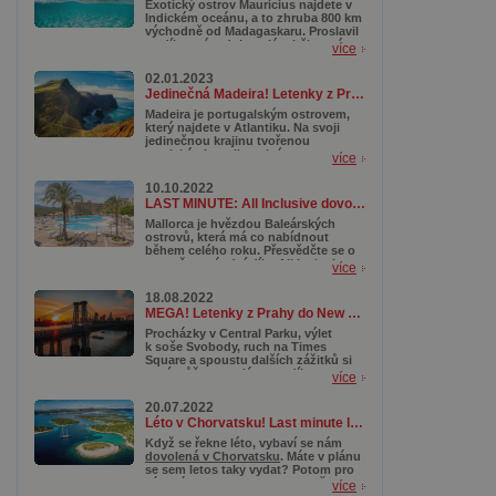
Exotický ostrov Mauricius najdete v
Indickém oceánu, a to zhruba 800 km
východně od Madagaskaru. Proslavil
se díky svým dokonalým bělostným
více
plážím, tyrkysovým lagunám a
korálovým útesům, které lákají
02.01.2023
potápěče z celého světa. Kromě toho
Jedinečná Madeira! Letenky z Prahy od 3 890 Kč s termíny až do října
se tady ukrývají nádherné přírodní
rezervace a národní parky, kde
Madeira je portugalským ostrovem,
můžete objevovat pestrou faunu a
který najdete v Atlantiku. Na svoji
flóru.
jedinečnou krajinu tvořenou
tropickými rostlinami, útesy,
více
divokými plážemi, botanickými
zahradami a samozřejmě
10.10.2022
dechberoucími stezkami či horami
LAST MINUTE: All Inclusive dovolená na Mallorce od 10 990 Kč
láká zejména milovníky turistiky. A
právě i díky své podobnosti
Mallorca je hvězdou Baleárských
s Havajskými ostrovy je nazývána
ostrovů, která má co nabídnout
Havají Atlantiku. Pro nás je tak mimo
během celého roku. Přesvědčte se o
jiné skvělou alternativou, když se
tom už za pár dní díky All Inclusive
více
nám na vzdálenou a dražší Havaj
pobytu s fantastickou cenovkou.
nechce cestovat.
Čekají na vás romantické procházky
18.08.2022
po pláži či malebná městečka. Jestli
MEGA! Letenky z Prahy do New Yorku od 7 990 Kč
ale dáváte přednost o něco
aktivnějšímu programu, naplánujte si
Procházky v Central Parku, výlet
turistiku. Mallorca má nádherná
k soše Svobody, ruch na Times
pohoří, k jejichž prozkoumávání
Square a spoustu dalších zážitků si
vám aktuální podzimní teploty přímo
nyní můžete naplánovat díky super
více
hrají do karet.
akčním letenkám do New Yorku
.
Letíte z Prahy od neuvěřitelných
20.07.2022
7 990 Kč. Moc ale neotálejte, akce
Léto v Chorvatsku! Last minute letenky od 464 Kč
totiž platí už jen do zítřka (19. srpna
2022) nebo do vyprodání.
Když se řekne léto, vybaví se nám
dovolená v Chorvatsku
. Máte v plánu
se sem letos taky vydat? Potom pro
vás máme super tip – zapomeňte na
více
nekonečnou a únavnou cestu autem