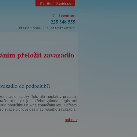
Přihlášení
Registrace
|
Call centrum
225 348 555
PO-PÁ: 09:00-17:00, SO-NE: zavřeno
táním přeložit zavazadlo
zavazadlo do podpalubí?
eno automaticky. Toto ale neplatí v případě,
ní kontrole je potřeba vykonat registraci
kud opouštíte USA na zpátečním letu. I přesto
gistrace o cílové destinaci vašeho zavazadla.
nahoru