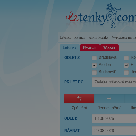
Letenky
Ryanair
Akční letenky
Vypracujte mi n
Letenky
Ryanair
Wizzair
Bratislava
Ko
ODLET Z
:
Viedeň
Pr
Budapešť
Ji
PŘÍLET DO
:
Zpáteční
Jednosměrná
Jin
ODLET
:
Press
NÁVRAT
:
the