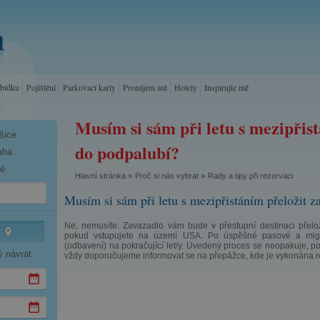
abídku
Pojištění
Parkovací karty
Pronájem aut
Hotely
Inspirujte mě
Musím si sám při letu s mezipřis
šice
do podpalubí?
aha
né
»
»
Hlavní stránka
Proč si nás vybrat
Rady a tipy při rezervaci
Musím si sám při letu s mezipřistáním přeložit 
Ne, nemusíte. Zavazadlo vám bude v přestupní destinaci přelož
pokud vstupujete na území USA. Po úspěšné pasové a migrač
(odbavení) na pokračující let/y. Uvedený proces se neopakuje, po
ý návrat
vždy doporučujeme informovat se na přepážce, kde je vykonána re