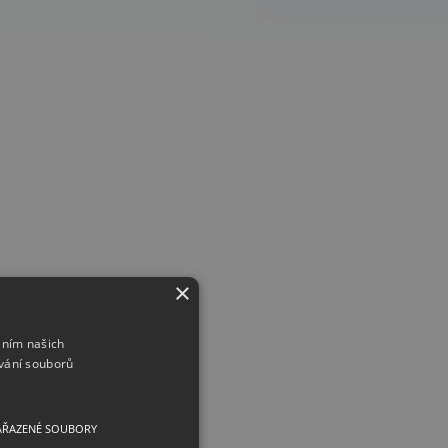
×
áním našich
vání souborů
AŘAZENÉ SOUBORY