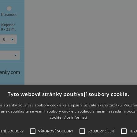
Business
Kojenec
0 - 23 m.
0
tenky.com
Tyto webové stránky používají soubory cookie.
é stránky používají soubory cookie ke zlepšení uživatelského zážitku. Použív
ránek souhlasíte se všemi soubory cookie v souladu s našimi zásadami použí
Archiv zpráv
cookie.
Více informací
UTNÉ SOUBORY
VÝKONOVÉ SOUBORY
SOUBORY CÍLENÍ
NEZ
Mauricius z Prahy od 13 790 Kč se zavazadlem a v top termínech