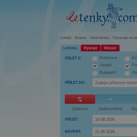
Letenky
Ryanair
Akční letenky
Vypracujte mi n
Letenky
Ryanair
Wizzair
Bratislava
Ko
ODLET Z
:
Viedeň
Pr
Budapešť
Ji
PŘÍLET DO
:
Zpáteční
Jednosměrná
Jin
ODLET
:
Press
NÁVRAT
:
the