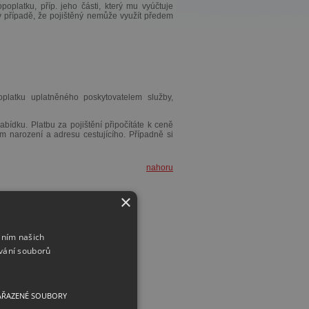
poplatku, příp. jeho části, který mu vyúčtuje
v případě, že pojištěný nemůže využít předem
latku uplatněného poskytovatelem služby,
bídku. Platbu za pojištění připočítáte k ceně
um narození a adresu cestujícího. Případně si
nahoru
×
áním našich
vání souborů
AŘAZENÉ SOUBORY