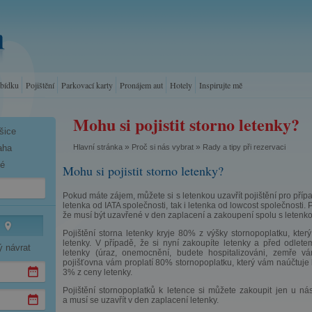
abídku
Pojištění
Parkovací karty
Pronájem aut
Hotely
Inspirujte mě
Mohu si pojistit storno letenky?
šice
»
»
Hlavní stránka
Proč si nás vybrat
Rady a tipy při rezervaci
aha
né
Mohu si pojistit storno letenky?
Pokud máte zájem, můžete si s letenkou uzavřít pojištění pro případ
letenka od IATA společnosti, tak i letenka od lowcost společnosti. 
že musí být uzavřené v den zaplacení a zakoupení spolu s letenko
Pojištění storna letenky kryje 80% z výšky stornopoplatku, kter
letenky. V případě, že si nyní zakoupíte letenky a před odlet
ý návrat
letenky (úraz, onemocnění, budete hospitalizováni, zemře v
pojišťovna vám proplatí 80% stornopoplatku, který vám naúčtuje l
3% z ceny letenky.
Pojištění stornopoplatků k letence si můžete zakoupit jen u nás 
a musí se uzavřít v den zaplacení letenky.