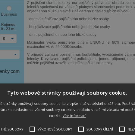
Z pojištění storna letenky má pojištěný právo na úhradu storno
letecká společnost na základě platných stornovacích podmínek 
objednanou službu hlavně z některého z následujících důvodů:
Business
- onemocnění/úraz pojištěného nebo blízké osoby
Kojenec
- hospitalizace pojištěného nebo jeho blízké osoby
0 - 23 m.
- úmrtí pojištěného nebo jeho blízké osoby
0
Maximální výška pojistného plnění UNIONU je 80% stornopop
maximálně však 25 000Kč/osobu.
V případě zájmu o pojištění nás kontaktujte, vypracujeme vám na
letenky. K vystavení pojištění potřebujeme jméno, příjmení, dat
můžete pojištění uzavřít sami přímo při koupi letenky.
tenky.com
Tyto webové stránky používají soubory cookie.
é stránky používají soubory cookie ke zlepšení uživatelského zážitku. Použív
ránek souhlasíte se všemi soubory cookie v souladu s našimi zásadami použí
Archiv zpráv
cookie.
Více informací
UTNÉ SOUBORY
VÝKONOVÉ SOUBORY
SOUBORY CÍLENÍ
NEZ
Mauricius z Prahy od 13 790 Kč se zavazadlem a v top termínech