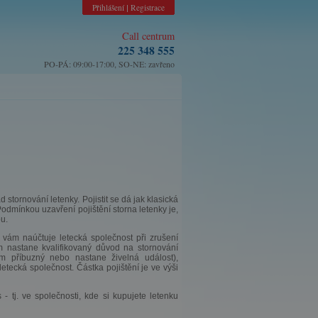
Přihlášení
Registrace
|
Call centrum
225 348 555
PO-PÁ: 09:00-17:00, SO-NE: zavřeno
 stornování letenky. Pojistit se dá jak klasická
Podmínkou uzavření pojištění storna letenky je,
u.
ý vám naúčtuje letecká společnost při zrušení
em nastane kvalifikovaný důvod na stornování
ám příbuzný nebo nastane živelná událost),
etecká společnost. Částka pojištění je ve výši
- tj. ve společnosti, kde si kupujete letenku