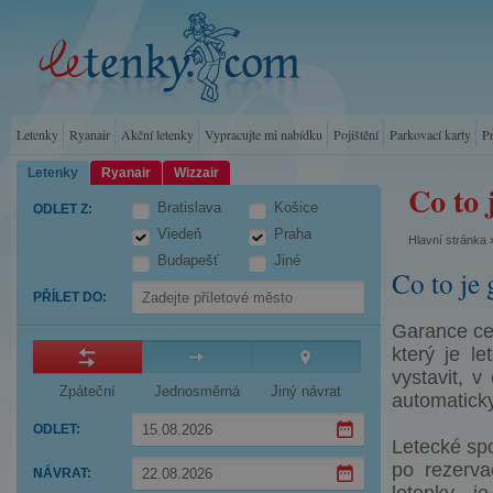
Letenky
Ryanair
Akční letenky
Vypracujte mi nabídku
Pojištění
Parkovací karty
P
Letenky
Ryanair
Wizzair
Co to 
Bratislava
Košice
ODLET Z
:
Viedeň
Praha
Hlavní stránka
Budapešť
Jiné
Co to je
PŘÍLET DO
:
Garance cen
který je l
vystavit, 
Zpáteční
Jednosměrná
Jiný návrat
automatick
ODLET
:
Letecké spo
Press
po rezerva
NÁVRAT
:
the