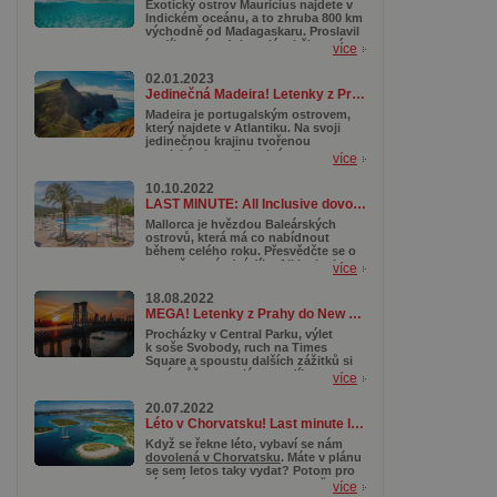
Exotický ostrov Mauricius najdete v
Indickém oceánu, a to zhruba 800 km
východně od Madagaskaru. Proslavil
se díky svým dokonalým bělostným
více
plážím, tyrkysovým lagunám a
korálovým útesům, které lákají
02.01.2023
potápěče z celého světa. Kromě toho
Jedinečná Madeira! Letenky z Prahy od 3 890 Kč s termíny až do října
se tady ukrývají nádherné přírodní
rezervace a národní parky, kde
Madeira je portugalským ostrovem,
můžete objevovat pestrou faunu a
který najdete v Atlantiku. Na svoji
flóru.
jedinečnou krajinu tvořenou
tropickými rostlinami, útesy,
více
divokými plážemi, botanickými
zahradami a samozřejmě
10.10.2022
dechberoucími stezkami či horami
LAST MINUTE: All Inclusive dovolená na Mallorce od 10 990 Kč
láká zejména milovníky turistiky. A
právě i díky své podobnosti
Mallorca je hvězdou Baleárských
s Havajskými ostrovy je nazývána
ostrovů, která má co nabídnout
Havají Atlantiku. Pro nás je tak mimo
během celého roku. Přesvědčte se o
jiné skvělou alternativou, když se
tom už za pár dní díky All Inclusive
více
nám na vzdálenou a dražší Havaj
pobytu s fantastickou cenovkou.
nechce cestovat.
Čekají na vás romantické procházky
18.08.2022
po pláži či malebná městečka. Jestli
MEGA! Letenky z Prahy do New Yorku od 7 990 Kč
ale dáváte přednost o něco
aktivnějšímu programu, naplánujte si
Procházky v Central Parku, výlet
turistiku. Mallorca má nádherná
k soše Svobody, ruch na Times
pohoří, k jejichž prozkoumávání
Square a spoustu dalších zážitků si
vám aktuální podzimní teploty přímo
nyní můžete naplánovat díky super
více
hrají do karet.
akčním letenkám do New Yorku
.
Letíte z Prahy od neuvěřitelných
20.07.2022
7 990 Kč. Moc ale neotálejte, akce
Léto v Chorvatsku! Last minute letenky od 464 Kč
totiž platí už jen do zítřka (19. srpna
2022) nebo do vyprodání.
Když se řekne léto, vybaví se nám
dovolená v Chorvatsku
. Máte v plánu
se sem letos taky vydat? Potom pro
vás máme super tip – zapomeňte na
více
nekonečnou a únavnou cestu autem