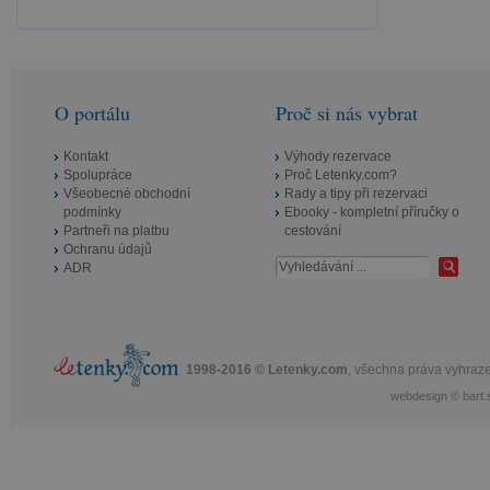
a sáhněte po akčních letenkách.
Z Bratislavy, Vídně nebo Prahy letíte
už od 464 Kč a na místě budete
cobydup.
O portálu
Proč si nás vybrat
Kontakt
Výhody rezervace
Spolupráce
Proč Letenky.com?
Všeobecné obchodní
Rady a tipy při rezervaci
podmínky
Ebooky - kompletní příručky o
Partneři na platbu
cestování
Ochranu údajů
ADR
1998-2016 © Letenky.com
, všechna práva vyhraz
webdesign
©
bart.