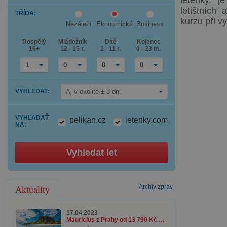
letenky, 
down
Press
arrow
letištních
TŘÍDA
:
the
key
kurzu při v
down
to
Nezáleží
Ekonomická
Business
arrow
interact
key
with
Dospělý
Mládežník
Dítě
Kojenec
to
the
16+
12 - 15 r.
2 - 11 r.
0 - 23 m.
interact
calendar
with
and
the
select
1
0
0
0
calendar
a
and
date.
select
Press
VYHLEDAT
:
Aj v okolité ± 3 dni
a
the
date.
question
Press
mark
the
key
VYHĽADAŤ
pelikan.cz
letenky.com
question
to
NA
:
mark
get
key
the
to
keyboard
get
shortcuts
Vyhledat let
the
for
keyboard
changing
shortcuts
dates.
for
changing
Aktuality
Archiv zpráv
dates.
17.04.2023
Mauricius z Prahy od 13 790 Kč se zavazadlem a v top termínech