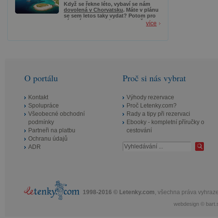
2022) nebo do vyprodání.
Když se řekne léto, vybaví se nám
dovolená v Chorvatsku
. Máte v plánu
se sem letos taky vydat? Potom pro
vás máme super tip – zapomeňte na
více
nekonečnou a únavnou cestu autem
a sáhněte po akčních letenkách.
Z Bratislavy, Vídně nebo Prahy letíte
už od 464 Kč a na místě budete
cobydup.
O portálu
Proč si nás vybrat
Kontakt
Výhody rezervace
Spolupráce
Proč Letenky.com?
Všeobecné obchodní
Rady a tipy při rezervaci
podmínky
Ebooky - kompletní příručky o
Partneři na platbu
cestování
Ochranu údajů
ADR
1998-2016 © Letenky.com
, všechna práva vyhraz
webdesign
©
bart.