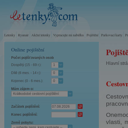
Letenky
Ryanair
Akční letenky
Vypracujte mi nabídku
Pojištění
Parkovací karty
P
Online pojištění
Pojišt
Počet pojišťovaných osob
Hlavní str
Dospělý (15 - 69 r.):
1
Dítě (6 mes. - 14 r.):
0
Cestovn
Kojenec (0 - 6 mes.):
0
Mám zájem o:
Krátkodobé cestovní pojištění
Cestovn
pracovn
Začátek pojištění:
Onemocn
Konec pojištění:
vlasti,
Země pobytu:
-- vyberte zemi, kam cestujete --