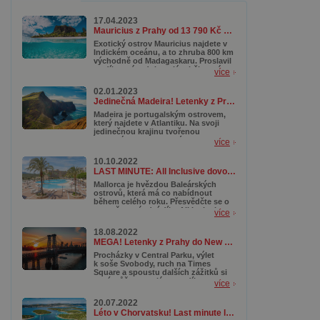
17.04.2023
Mauricius z Prahy od 13 790 Kč se zavazadlem a v top termínech
Exotický ostrov Mauricius najdete v
Indickém oceánu, a to zhruba 800 km
východně od Madagaskaru. Proslavil
se díky svým dokonalým bělostným
více
plážím, tyrkysovým lagunám a
korálovým útesům, které lákají
02.01.2023
potápěče z celého světa. Kromě toho
Jedinečná Madeira! Letenky z Prahy od 3 890 Kč s termíny až do října
se tady ukrývají nádherné přírodní
rezervace a národní parky, kde
Madeira je portugalským ostrovem,
můžete objevovat pestrou faunu a
který najdete v Atlantiku. Na svoji
flóru.
jedinečnou krajinu tvořenou
tropickými rostlinami, útesy,
více
divokými plážemi, botanickými
zahradami a samozřejmě
10.10.2022
dechberoucími stezkami či horami
LAST MINUTE: All Inclusive dovolená na Mallorce od 10 990 Kč
láká zejména milovníky turistiky. A
právě i díky své podobnosti
Mallorca je hvězdou Baleárských
s Havajskými ostrovy je nazývána
ostrovů, která má co nabídnout
Havají Atlantiku. Pro nás je tak mimo
během celého roku. Přesvědčte se o
jiné skvělou alternativou, když se
tom už za pár dní díky All Inclusive
více
nám na vzdálenou a dražší Havaj
pobytu s fantastickou cenovkou.
nechce cestovat.
Čekají na vás romantické procházky
18.08.2022
po pláži či malebná městečka. Jestli
MEGA! Letenky z Prahy do New Yorku od 7 990 Kč
ale dáváte přednost o něco
aktivnějšímu programu, naplánujte si
Procházky v Central Parku, výlet
turistiku. Mallorca má nádherná
k soše Svobody, ruch na Times
pohoří, k jejichž prozkoumávání
Square a spoustu dalších zážitků si
vám aktuální podzimní teploty přímo
nyní můžete naplánovat díky super
více
hrají do karet.
akčním letenkám do New Yorku
.
Letíte z Prahy od neuvěřitelných
20.07.2022
7 990 Kč. Moc ale neotálejte, akce
Léto v Chorvatsku! Last minute letenky od 464 Kč
totiž platí už jen do zítřka (19. srpna