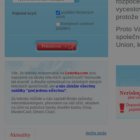
rozpoče
vycesto
pojištění léčebných
Pojistné krytí:
protože
výloh
Komplexní cestovní
Proto V
pojištění
společn
Union, 
Víte, že letenky rezervované na
Letenky.com
jsou
napojené na stovky leteckých společností? Nemusíte
tak pracně a dlouho vyhledávat na stránkách daných
leteckých společností, ale
u nás získáte všechny
nabídky "pod jednou střechou".
Za letenky můžete u nás zaplatit těmito způsoby:
internetbankingem, převodem na náš účet, vkladem
na účet na pobočce banky, kreditní kartou (Visa,
MasterCard, Diners Club).
Aktuality
Archiv zpráv