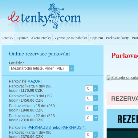
Letenky
Ryanair
Akční letenky
Vypracujte mi nabídku
Pojištění
Parkovací karty
Pro
Online rezervace parkování
Parkova
Letiště: *
Mezinárodní letiště, Vídeň (VIE)
Parkoviště
MAZUR
:
Parkovací karta 4 dny (96
0
hodin)
1170.00 CZK
Parkovací karta 8 dní (192
REZERV
0
hodin)
1450.00 CZK
Parkovací karta 15 dní (360
0
hodin)
1840.00 CZK
Parkovací karta 22 dní (528
0
hodin)
2310.00 CZK
Parkoviště
PARKHAUS 3 nebo PARKHAUS 4
:
Parkovací karta 4 dny (96
0
hodin)
2370.00 CZK