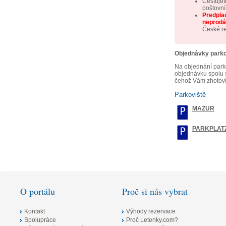
Cestujet
poštovní
Predplac
neprodá
České r
Objednávky parko
Na objednání parko
objednávku spolu s
čehož Vám zhotoví
Parkoviště
MAZUR
PARKPLAT
O portálu
Proč si nás vybrat
Kontakt
Výhody rezervace
Spolupráce
Proč Letenky.com?