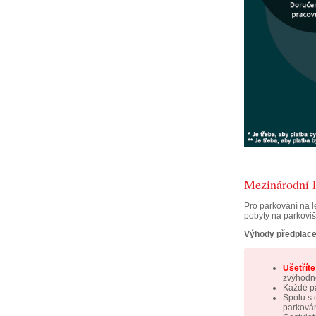
Mezinárodní l
Pro parkování na l
pobyty na parko
Výhody předplace
Ušetřít
zvýhodně
Každé pa
Spolu s 
parkován