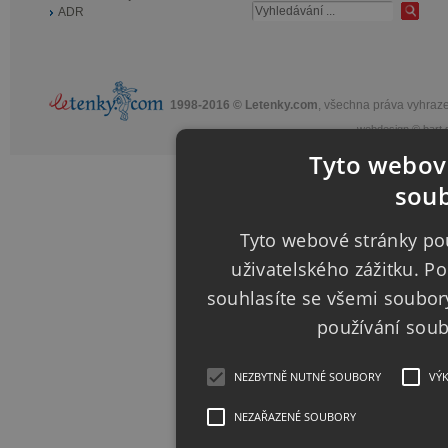
ADR
1998-2016 © Letenky.com
, všechna práva vyhraz
webdesign
©
bart.
Tyto webové
soub
Tyto webové stránky pou
uživatelského zážitku. 
souhlasíte se všemi soubor
používání sou
NEZBYTNĚ NUTNÉ SOUBORY
VÝ
NEZAŘAZENÉ SOUBORY