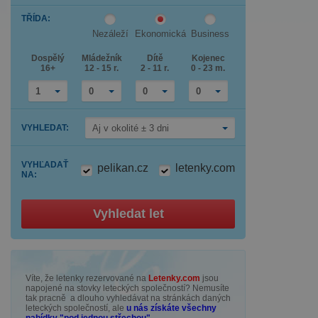
down
Press
arrow
TŘÍDA
:
the
key
down
to
Nezáleží
Ekonomická
Business
arrow
interact
key
with
Dospělý
Mládežník
Dítě
Kojenec
to
the
16+
12 - 15 r.
2 - 11 r.
0 - 23 m.
interact
calendar
with
and
the
select
1
0
0
0
calendar
a
and
date.
select
Press
VYHLEDAT
:
Aj v okolité ± 3 dni
a
the
date.
question
Press
mark
the
key
VYHĽADAŤ
pelikan.cz
letenky.com
question
to
NA
:
mark
get
key
the
to
keyboard
get
shortcuts
Vyhledat let
the
for
keyboard
changing
shortcuts
dates.
for
changing
dates.
Víte, že letenky rezervované na
Letenky.com
jsou
napojené na stovky leteckých společností? Nemusíte
tak pracně a dlouho vyhledávat na stránkách daných
leteckých společností, ale
u nás získáte všechny