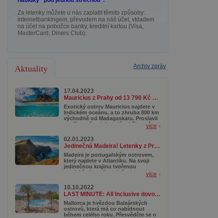
nabídky "pod jednou střechou".
Za letenky můžete u nás zaplatit těmito způsoby:
internetbankingem, převodem na náš účet, vkladem
na účet na pobočce banky, kreditní kartou (Visa,
MasterCard, Diners Club).
Aktuality
Archiv zpráv
17.04.2023
Mauricius z Prahy od 13 790 Kč se zavazadlem a v top termínech
Exotický ostrov Mauricius najdete v
Indickém oceánu, a to zhruba 800 km
východně od Madagaskaru. Proslavil
se díky svým dokonalým bělostným
více
plážím, tyrkysovým lagunám a
korálovým útesům, které lákají
02.01.2023
potápěče z celého světa. Kromě toho
Jedinečná Madeira! Letenky z Prahy od 3 890 Kč s termíny až do října
se tady ukrývají nádherné přírodní
rezervace a národní parky, kde
Madeira je portugalským ostrovem,
můžete objevovat pestrou faunu a
který najdete v Atlantiku. Na svoji
flóru.
jedinečnou krajinu tvořenou
tropickými rostlinami, útesy,
více
divokými plážemi, botanickými
zahradami a samozřejmě
10.10.2022
dechberoucími stezkami či horami
LAST MINUTE: All Inclusive dovolená na Mallorce od 10 990 Kč
láká zejména milovníky turistiky. A
právě i díky své podobnosti
Mallorca je hvězdou Baleárských
s Havajskými ostrovy je nazývána
ostrovů, která má co nabídnout
Havají Atlantiku. Pro nás je tak mimo
během celého roku. Přesvědčte se o