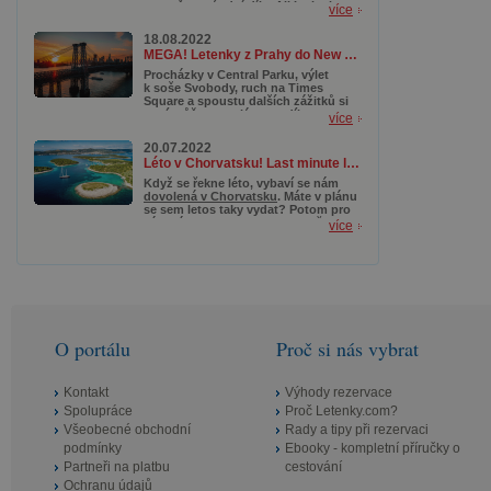
jiné skvělou alternativou, když se
tom už za pár dní díky All Inclusive
více
nám na vzdálenou a dražší Havaj
pobytu s fantastickou cenovkou.
nechce cestovat.
Čekají na vás romantické procházky
18.08.2022
po pláži či malebná městečka. Jestli
MEGA! Letenky z Prahy do New Yorku od 7 990 Kč
ale dáváte přednost o něco
aktivnějšímu programu, naplánujte si
Procházky v Central Parku, výlet
turistiku. Mallorca má nádherná
k soše Svobody, ruch na Times
pohoří, k jejichž prozkoumávání
Square a spoustu dalších zážitků si
vám aktuální podzimní teploty přímo
nyní můžete naplánovat díky super
více
hrají do karet.
akčním letenkám do New Yorku
.
Letíte z Prahy od neuvěřitelných
20.07.2022
7 990 Kč. Moc ale neotálejte, akce
Léto v Chorvatsku! Last minute letenky od 464 Kč
totiž platí už jen do zítřka (19. srpna
2022) nebo do vyprodání.
Když se řekne léto, vybaví se nám
dovolená v Chorvatsku
. Máte v plánu
se sem letos taky vydat? Potom pro
vás máme super tip – zapomeňte na
více
nekonečnou a únavnou cestu autem
a sáhněte po akčních letenkách.
Z Bratislavy, Vídně nebo Prahy letíte
už od 464 Kč a na místě budete
cobydup.
O portálu
Proč si nás vybrat
Kontakt
Výhody rezervace
Spolupráce
Proč Letenky.com?
Všeobecné obchodní
Rady a tipy při rezervaci
podmínky
Ebooky - kompletní příručky o
Partneři na platbu
cestování
Ochranu údajů