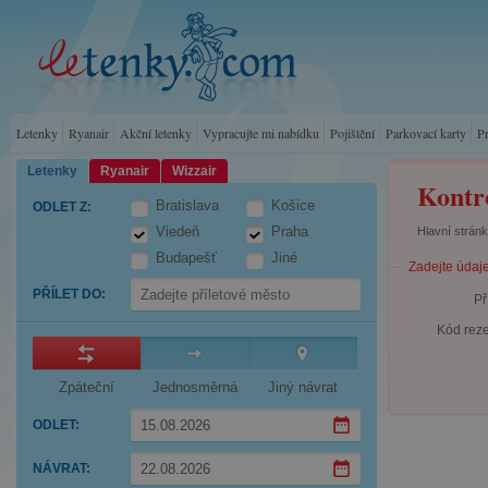
Letenky
Ryanair
Akční letenky
Vypracujte mi nabídku
Pojištění
Parkovací karty
P
Letenky
Ryanair
Wizzair
Kontr
Bratislava
Košice
ODLET Z
:
Viedeň
Praha
Hlavní strán
Budapešť
Jiné
Zadejte údaj
PŘÍLET DO
:
Př
Kód reze
Zpáteční
Jednosměrná
Jiný návrat
ODLET
:
Press
NÁVRAT
:
the