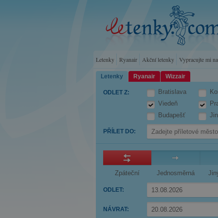
Letenky
Ryanair
Akční letenky
Vypracujte mi n
Letenky
Ryanair
Wizzair
Bratislava
Ko
ODLET Z
:
Viedeň
Pr
Budapešť
Ji
PŘÍLET DO
:
Zpáteční
Jednosměrná
Jin
ODLET
:
Press
NÁVRAT
:
the