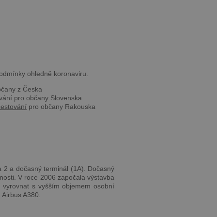
podmínky ohledně koronaviru.
bčany z Česka
vání
pro občany Slovenska
estování
pro občany Rakouska
 1 a 2 a dočasný terminál (1A). Dočasný
čnosti. V roce 2006 započala výstavba
se vyrovnat s vyšším objemem osobní
u Airbus A380.