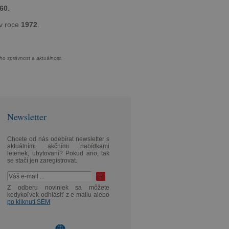
60
.
v roce
1972
.
eho správnost a aktuálnost.
Newsletter
Chcete od nás odebírat newsletter s
aktuálními akčními nabídkami
letenek, ubytovaní? Pokud ano, tak
se stačí jen zaregistrovat.
Z odberu noviniek sa môžete
kedykoľvek odhlásiť z e-mailu alebo
po kliknutí SEM