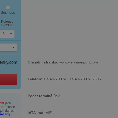
Business
Kojenec
0 - 23 m.
0
Oficiální stránka
:
www.viennaairport.com
tenky.com
Telefon:
+ 43-1-7007-0, +43-1-7007-32695
Počet terminálů:
3
com
jsou
? Nemusíte
kách daných
IATA kód:
VIE
všechny