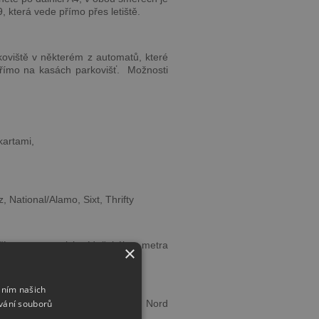
9, která vede přímo přes letiště.
koviště v některém z automatů, které
přímo na kasách parkovišť. Možnosti
kartami,
, National/Alamo, Sixt, Thrifty
ímo na stanici vídeňského metra
×
nonstop.
áním našich
vání souborů
o na železniční zastávku Wien Nord