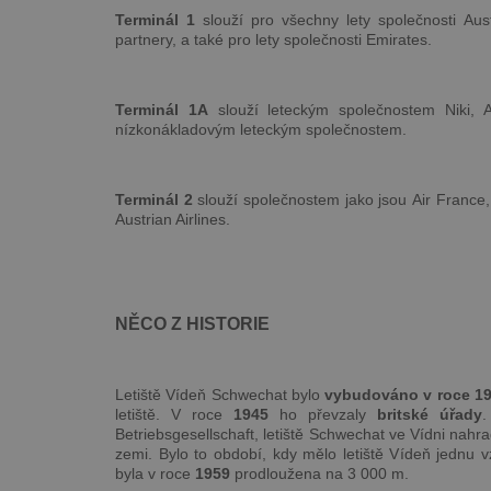
Terminál 1
slouží pro všechny lety společnosti Austr
partnery, a také pro lety společnosti Emirates.
Terminál 1A
slouží leteckým společnostem Niki, A
nízkonákladovým leteckým společnostem.
Terminál 2
slouží společnostem jako jsou Air France,
Austrian Airlines.
NĚCO Z HISTORIE
Letiště Vídeň Schwechat bylo
vybudováno v roce 1
letiště. V roce
1945
ho převzaly
britské úřady
.
Betriebsgesellschaft, letiště Schwechat ve Vídni nahradi
zemi. Bylo to období, kdy mělo letiště Vídeň jednu v
byla v roce
1959
prodloužena na 3 000 m.