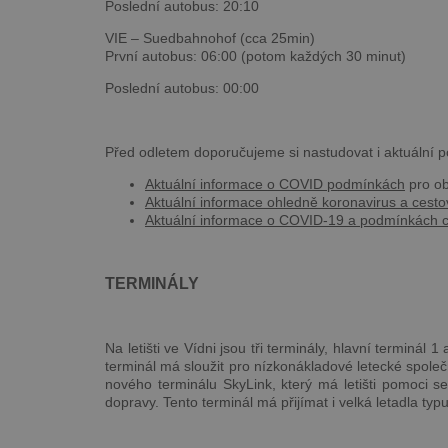
Poslední autobus: 20:10
VIE – Suedbahnohof (cca 25min)
První autobus: 06:00 (potom každých 30 minut)
Poslední autobus: 00:00
Před odletem doporučujeme si nastudovat i aktuální 
Aktuální informace o COVID podmínkách
pro o
Aktuální informace ohledně koronavirus a cesto
Aktuální informace o COVID-19 a podmínkách c
TERMINÁLY
Na letišti ve Vídni jsou tři terminály, hlavní terminál
terminál má sloužit pro nízkonákladové letecké spole
nového terminálu SkyLink, který má letišti pomoci 
dopravy. Tento terminál má přijímat i velká letadla typ