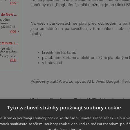
 když se
 Inclusive
více
í Havaj
značený exit „Flughafen“; další možnost je po silnici B
novkou.
 procházky
čka. Jestli
MEGA! Letenky z Prahy do New Yorku od 7 990 Kč
co
aplánujte si
, výlet
dherná
Na všech parkovištích se platí před odchodem z par
 Times
umávání
zážitků si
jsou umístěné na parkovištích, v terminálech nebo 
ploty přímo
íky super
více
platby:
 Yorku
.
telných
te, akce
Léto v Chorvatsku! Last minute letenky od 464 Kč
a (19. srpna
í se nám
kreditními kartami,
Máte v plánu
 Potom pro
platebními kartami a elektronickými platebnými 
pomeňte na
více
v hotovosti.
estu autem
enkách.
rahy letíte
budete
Půjčovny aut:
Arac/Europcar, ATL, Avis, Budget, Hertz
Vlakem:
City Airport Train (CAT)
Vás dopraví př
Landstrasse – Wien Mitte doba jízdy: 16 minut; jezdí 
Tyto webové stránky používají soubory cookie.
é stránky používají soubory cookie ke zlepšení uživatelského zážitku. Použív
ránek souhlasíte se všemi soubory cookie v souladu s našimi zásadami použí
S-Bahn:
na stanici Landstrasse – Wien Mitte, neb
Bahnohof (cca 25 min).
cookie.
Více informací