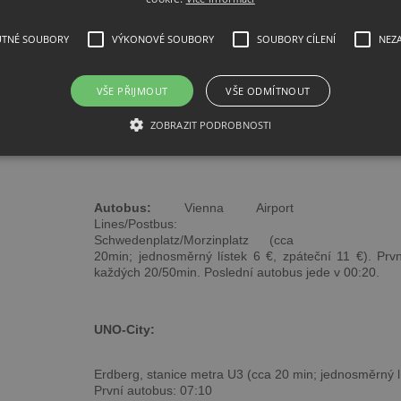
Taxi:
Taxíky, které směřují do
UTNÉ SOUBORY
VÝKONOVÉ SOUBORY
SOUBORY CÍLENÍ
NEZ
centra Vídně mají stanoviště před
příletovou halou. Telefonní číslo
+43-1/7007-35910.
VŠE PŘIJMOUT
VŠE ODMÍTNOUT
Limuzíny: řidiče s limuzínou je
možné si objednat na tel. č. +43–
ZOBRAZIT PODROBNOSTI
1–7007 33340 ve společnosti
Radio Car Vienna.
Autobus:
Vienna Airport
Lines/Postbus:
Schwedenplatz/Mor­zinplatz (cca
20min; jednosměrný lístek 6 €, zpáteční 11 €). Prvn
každých 20/50min. Poslední autobus jede v 00:20.
UNO-City:
Erdberg, stanice metra U3 (cca 20 min; jednosměrný lí
První autobus: 07:10