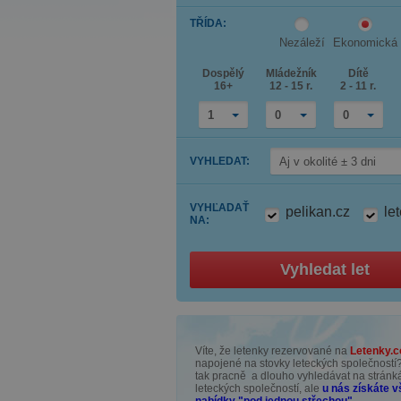
down
Press
arrow
TŘÍDA
:
the
key
down
to
Nezáleží
Ekonomická
arrow
interact
key
with
Dospělý
Mládežník
Dítě
to
the
16+
12 - 15 r.
2 - 11 r.
interact
calendar
with
and
the
select
1
0
0
calendar
a
and
date.
select
Press
VYHLEDAT
:
Aj v okolité ± 3 dni
a
the
date.
question
Press
mark
the
key
VYHĽADAŤ
pelikan.cz
le
question
to
NA
:
mark
get
key
the
to
keyboard
get
shortcuts
Vyhledat let
the
for
keyboard
changing
shortcuts
dates.
for
changing
dates.
Víte, že letenky rezervované na
Letenky.
napojené na stovky leteckých společností
tak pracně a dlouho vyhledávat na strán
leteckých společností, ale
u nás získáte 