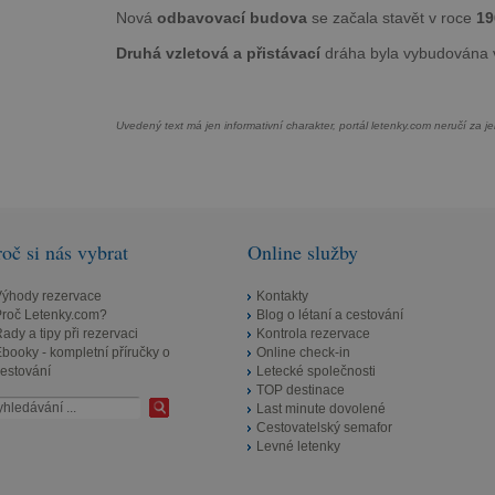
Nová
odbavovací budova
se začala stavět v roce
19
Druhá vzletová a přistávací
dráha byla vybudována 
Uvedený text má jen informativní charakter,
portál letenky.com neručí za j
roč si nás vybrat
Online služby
Výhody rezervace
Kontakty
Proč Letenky.com?
Blog o létaní a cestování
ady a tipy při rezervaci
Kontrola rezervace
booky - kompletní příručky o
Online check-in
estování
Letecké společnosti
TOP destinace
Last minute dovolené
Cestovatelský semafor
Levné letenky