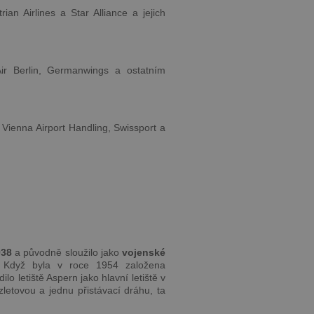
ian Airlines a Star Alliance a jejich
ir Berlin, Germanwings a ostatním
 Vienna Airport Handling, Swissport a
938
a původně sloužilo jako
vojenské
 Když byla v roce 1954 založena
lo letiště Aspern jako hlavní letiště v
zletovou a jednu přistávací dráhu, ta