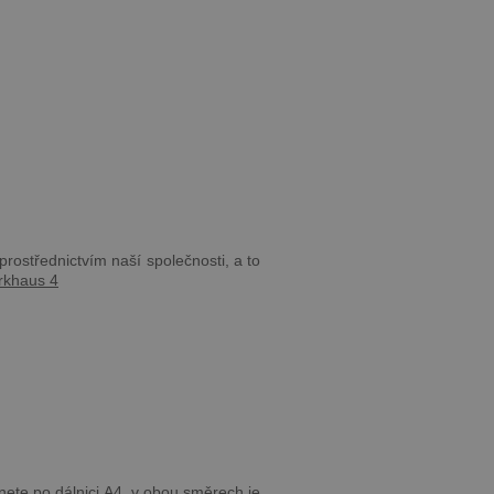
prostřednictvím naší společnosti, a to
rkhaus 4
nete po dálnici A4, v obou směrech je