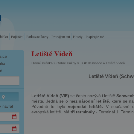
abídku
Pojištění
Parkovací karty
Pronájem aut
Hotely
Inspirujte mě
Letiště Vídeň
šice
»
»
»
Hlavní stránka
Online služby
TOP destinace
Letiště Vídeň
aha
né
Letiště Vídeň (Schw
Letiště Vídeň (VIE)
se často nazývá i letiště
Schwech
města. Jedná se o
mezinárodní letiště
, které se n
ý návrat
Původně to bylo
vojenské letiště.
V současné dob
evropská letiště. Má
tři terminály
- Terminál 1, Terminá