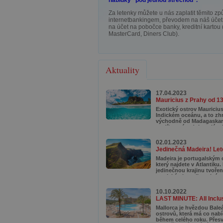
nabídky "pod jednou střechou".
Za letenky můžete u nás zaplatit těmito zp
internetbankingem, převodem na náš účet
na účet na pobočce banky, kreditní kartou 
MasterCard, Diners Club).
Aktuality
17.04.2023
Exotický ostrov Mauricius
Indickém oceánu, a to zh
východně od Madagaskaru
se díky svým dokonalým
plážím, tyrkysovým lagu
korálovým útesům, které l
02.01.2023
potápěče z celého světa.
se tady ukrývají nádherné
rezervace a národní parky
Madeira je portugalským 
můžete objevovat pestro
který najdete v Atlantiku.
flóru.
jedinečnou krajinu tvoře
tropickými rostlinami, úte
divokými plážemi, botani
zahradami a samozřejmě
10.10.2022
dechberoucími stezkami 
láká zejména milovníky tur
právě i díky své podobno
Mallorca je hvězdou Bale
s Havajskými ostrovy je 
ostrovů, která má co nab
Havají Atlantiku. Pro nás
během celého roku. Přesv