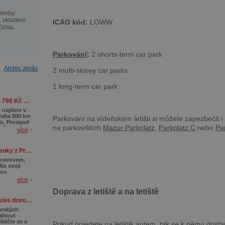
ůsoby:
, vkladem
ICAO kód:
LOWW
(Visa,
Parkování
:
2 shorts-term car park
Archiv zpráv
2 multi-storey car parks
1 long-term car park
Mauricius z Prahy od 13 790 Kč se zavazadlem a v top termínech
 najdete v
ruba 800 km
Parkování na vídeňském letišti si můžete zapezbečit i 
. Proslavil
na parkovištích
Mazur Parkplatz
,
Parkplatz C
nebo
Pa
 bělostným
více
nám a
ákají
 Kromě toho
Jedinečná Madeira! Letenky z Prahy od 3 890 Kč s termíny až do října
 přírodní
, kde
ostrovem,
u faunu a
 Na svoji
nou
sy,
více
ckými
Doprava z letiště a na letiště
či horami
LAST MINUTE: All Inclusive dovolená na Mallorce od 10 990 Kč
istiky. A
sti
árských
nazývána
ídnout
 je tak mimo
ědčte se o
Pokud pojedete na letiště autem, tak se k němu dosta