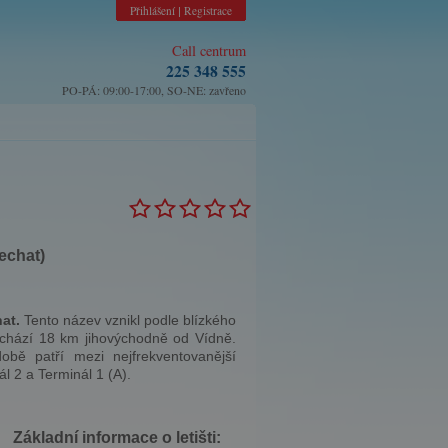
Přihlášení
Registrace
|
Call centrum
225 348 555
PO-PÁ: 09:00-17:00, SO-NE: zavřeno
echat)
at.
Tento název vznikl podle blízkého
achází 18 km jihovýchodně od Vídně.
ě patří mezi nejfrekventovanější
l 2 a Terminál 1 (A).
Základní informace o letišti: