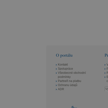
O portálu
P
Kontakt
Spolupráce
Všeobecné obchodní
R
podmínky
E
Partneři na platbu
c
Ochranu údajů
ADR