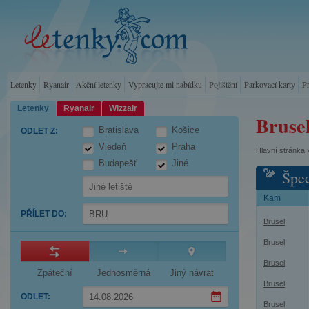
Letenky
Ryanair
Akční letenky
Vypracujte mi nabídku
Pojištění
Parkovací karty
P
Letenky
Ryanair
Wizzair
Bruse
Bratislava
Košice
ODLET Z
:
Viedeň
Praha
Hlavní stránka
Budapešť
Jiné
Špec
Kam
PŘÍLET DO
:
Brusel
Brusel
Brusel
Zpáteční
Jednosměrná
Jiný návrat
Brusel
ODLET
:
Brusel