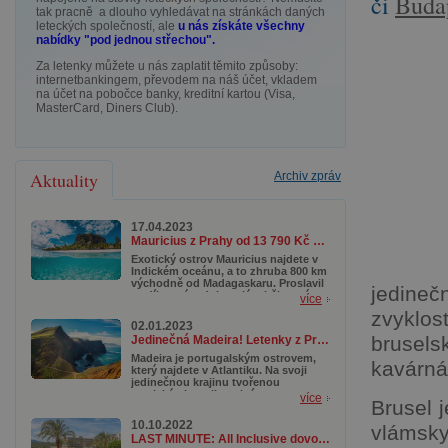
či
Buda
tak pracně a dlouho vyhledávat na stránkách daných
leteckých společností, ale
u nás získáte všechny
nabídky "pod jednou střechou".
Za letenky můžete u nás zaplatit těmito způsoby:
internetbankingem, převodem na náš účet, vkladem
na účet na pobočce banky, kreditní kartou (Visa,
MasterCard, Diners Club).
Aktuality
Archiv zpráv
17.04.2023
Mauricius z Prahy od 13 790 Kč se zavazadlem a v top termínech
Exotický ostrov Mauricius najdete v
Indickém oceánu, a to zhruba 800 km
východně od Madagaskaru. Proslavil
jedine
se díky svým dokonalým bělostným
více
plážím, tyrkysovým lagunám a
zvyklos
korálovým útesům, které lákají
02.01.2023
potápěče z celého světa. Kromě toho
brusel
Jedinečná Madeira! Letenky z Prahy od 3 890 Kč s termíny až do října
se tady ukrývají nádherné přírodní
rezervace a národní parky, kde
Madeira je portugalským ostrovem,
kavárná
můžete objevovat pestrou faunu a
který najdete v Atlantiku. Na svoji
flóru.
jedinečnou krajinu tvořenou
tropickými rostlinami, útesy,
více
Brusel 
divokými plážemi, botanickými
zahradami a samozřejmě
10.10.2022
vlámsky
dechberoucími stezkami či horami
LAST MINUTE: All Inclusive dovolená na Mallorce od 10 990 Kč
láká zejména milovníky turistiky. A