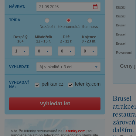
Press
NÁVRAT
:
Brusel
the
down
Press
Brusel
arrow
TŘÍDA
:
the
key
down
to
Brusel
Nezáleží
Ekonomická
Business
arrow
interact
key
with
Brusel
Dospělý
Mládežník
Dítě
Kojenec
to
the
16+
12 - 15 r.
2 - 11 r.
0 - 23 m.
interact
calendar
Brusel
with
and
the
select
1
0
0
0
Rovaniemi
calendar
a
and
date.
select
Press
Ceny j
VYHLEDAT
:
Aj v okolité ± 3 dni
a
the
date.
question
Press
mark
the
key
VYHĽADAŤ
pelikan.cz
letenky.com
question
to
NA
:
mark
get
key
the
Brusel
to
keyboard
get
shortcuts
Vyhledat let
atrak
the
for
keyboard
changing
restaur
shortcuts
dates.
for
zárove
changing
dates.
dalším.
Víte, že letenky rezervované na
Letenky.com
jsou
napojené na stovky leteckých společností? Nemusíte