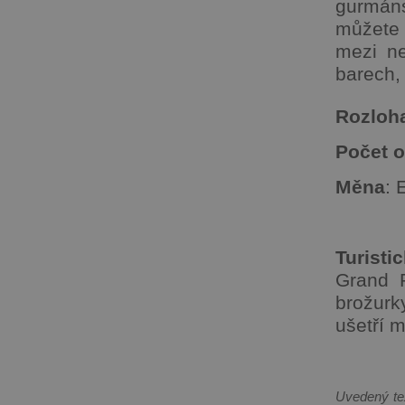
gurmáns
můžete 
mezi ne
barech,
Rozloh
Počet o
Měna
: 
Turisti
Grand P
brožurk
ušetří 
Uvedený tex