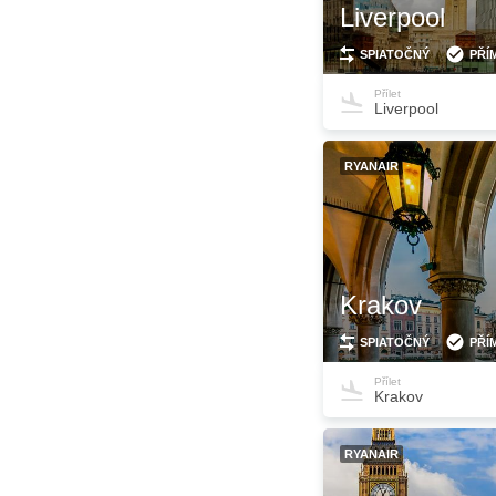
Liverpool
SPIATOČNÝ
PŘÍ
Přílet
Liverpool
RYANAIR
Krakov
SPIATOČNÝ
PŘÍ
Přílet
Krakov
RYANAIR