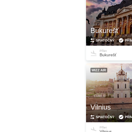
Bukurešť
SPIATOČNÝ
PŘÍ
Přílet
Bukurešť
WIZZ AIR
Vilnius
SPIATOČNÝ
PŘÍ
Přílet
Vilnius