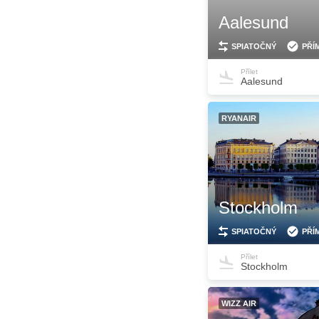
Aalesund
SPIATOČNÝ
PŘÍ
Přílet
Aalesund
RYANAIR
Stockholm
SPIATOČNÝ
PŘÍ
Přílet
Stockholm
WIZZ AIR