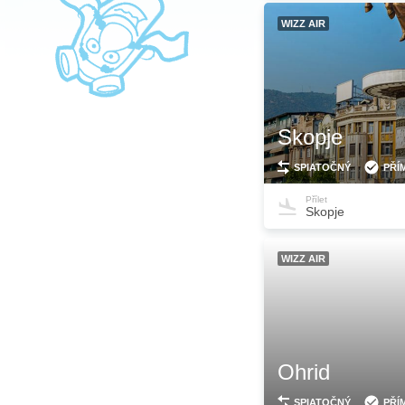
WIZZ AIR
Skopje
SPIATOČNÝ
PŘÍ
Přílet
Skopje
WIZZ AIR
Ohrid
SPIATOČNÝ
PŘÍ