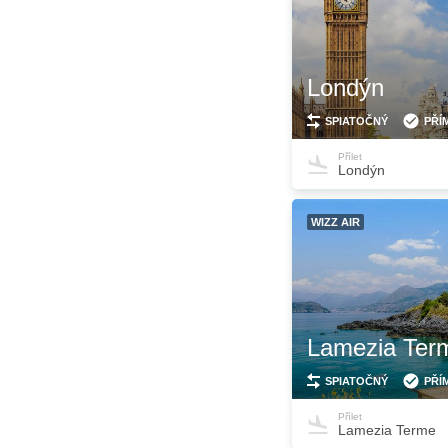
Londýn
SPIATOČNÝ
PŘÍ
Přílet
Londýn
WIZZ AIR
Lamezia Ter
SPIATOČNÝ
PŘÍ
Přílet
Lamezia Terme