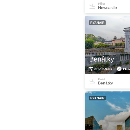
Přílet
Newcastle
RYANAIR
Benátky
SPIATOČNÝ
PŘÍ
Přílet
Benátky
RYANAIR