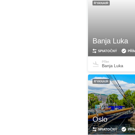
RYANAIR
Banja Luka
SPIATOČNÝ
PŘÍ
Přílet
Banja Luka
RYANAIR
Oslo
SPIATOČNÝ
PŘÍ