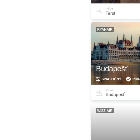
Přílet
Terst
RYANAIR
Budapešť
SPIATOČNÝ
PŘÍ
Přílet
Budapešť
WIZZ AIR