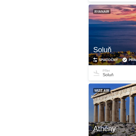
RYANAIR
Soluň
SPIATOČNÝ
PŘÍ
Přílet
Soluň
WIZZ AIR
Athény