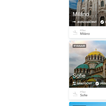
Miláno
JEDNOSMĚRNÝ
Přílet
Miláno
RYANAIR
Sofie
SPIATOČNÝ
PŘÍ
Přílet
Sofie