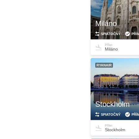
Miláno
SPIATOČNÝ
PŘÍ
Přílet
Miláno
RYANAIR
Stockholm
SPIATOČNÝ
PŘÍ
Přílet
Stockholm