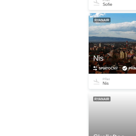
Přílet
Sofie
RYANAIR
Nis
SPIATOČNÝ
PŘÍ
Přílet
Nis
RYANAIR