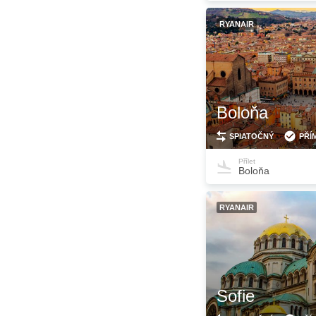
RYANAIR
Boloňa
SPIATOČNÝ
PŘÍ
Přílet
Boloňa
RYANAIR
Sofie