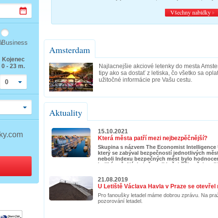
Všechny nabídky
á
Business
Amsterdam
Kojenec
0 - 23 m.
Najlacnejšie akciové letenky do mesta Amste
tipy ako sa dostať z letiska, čo všetko sa opl
užitočné informácie pre Vašu cestu.
0
Aktuality
15.10.2021
nky.com
Která města patří mezi nejbezpěčnější?
Skupina s názvem The Economist Intelligence 
který se zabýval bezpečností jednotlivých měst 
neboli Indexu bezpečných měst bylo hodnoceno
indikátorů. Následně vznikly žebříčky těch ne
digitální, zdravotní, infrastrukturní, osobní a
21.08.2019
U Letiště Václava Havla v Praze se otevřel 
Pro fanoušky letadel máme dobrou zprávu. Na pražsk
pozorování letadel.