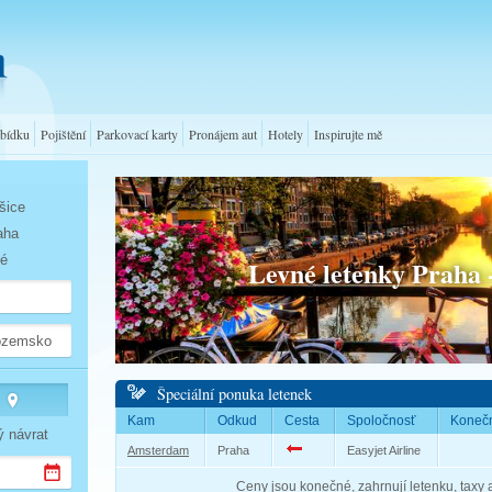
abídku
Pojištění
Parkovací karty
Pronájem aut
Hotely
Inspirujte mě
šice
aha
né
Levné letenky Praha
Špeciální ponuka letenek
Kam
Odkud
Cesta
Spoločnosť
Konečn
ý návrat
Amsterdam
Praha
Easyjet Airline
Ceny jsou konečné, zahrnují letenku, taxy 