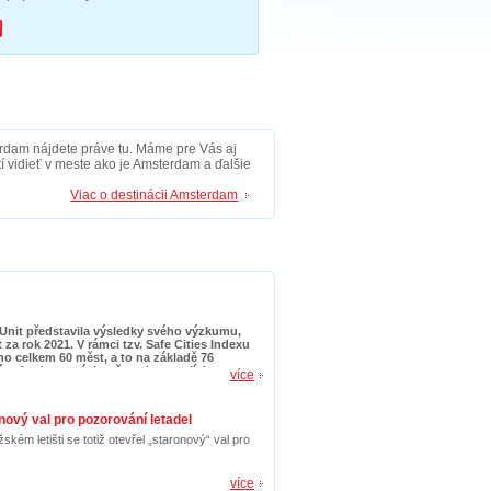
rdam nájdete práve tu. Máme pre Vás aj
atí vidieť v meste ako je Amsterdam a ďalšie
Viac o destinácii Amsterdam
Unit představila výsledky svého výzkumu,
za rok 2021. V rámci tzv. Safe Cities Indexu
 celkem 60 měst, a to na základě 76
jlépe hodnocených měst v kategoriích
více
 environmentální bezpečnosti.
nový val pro pozorování letadel
ém letišti se totiž otevřel „staronový“ val pro
více