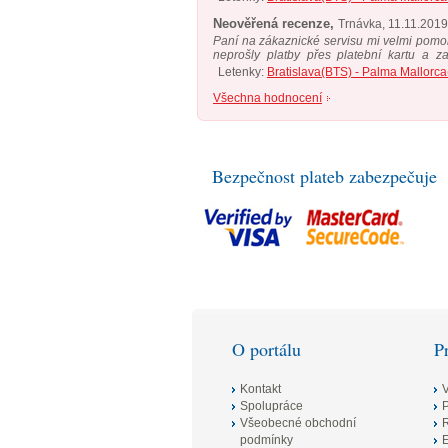
Neověřená recenze,
Trnávka, 11.11.2019
Paní na zákaznické servisu mi velmi pomo
neprošly platby přes platební kartu a za
mailem fakturu. Po jejím zaplacení ihned 
Letenky:
Bratislava(BTS) - Palma Mallorca
mi byly zaslány letenky. Děkuji.
Všechna hodnocení
Bezpečnost plateb zabezpečuje
O portálu
P
Kontakt
Spolupráce
Všeobecné obchodní
R
podmínky
E