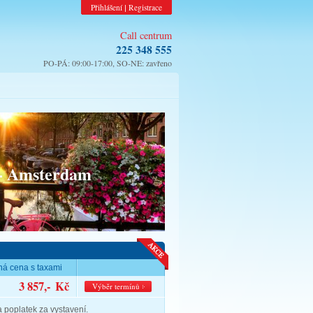
Přihlášení
Registrace
|
Call centrum
225 348 555
PO-PÁ: 09:00-17:00, SO-NE: zavřeno
 - Amsterdam
á cena s taxami
3 857,-
Kč
Výběr termínů
a poplatek za vystavení.