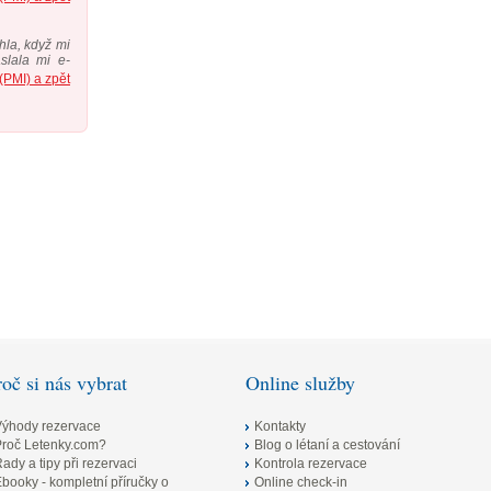
hla, když mi
slala mi e-
v tentýž den
(PMI) a zpět
roč si nás vybrat
Online služby
Výhody rezervace
Kontakty
Proč Letenky.com?
Blog o létaní a cestování
ady a tipy při rezervaci
Kontrola rezervace
booky - kompletní příručky o
Online check-in