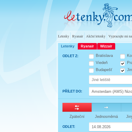
Letenky
Ryanair
Akční letenky
Vypracujte mi n
Letenky
Ryanair
Wizzair
Bratislava
Ko
ODLET Z
:
Viedeň
Pr
Budapešť
Ji
PŘÍLET DO
:
Zpáteční
Jednosměrná
Jin
ODLET
: