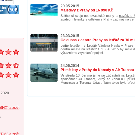
29.05.2015
Maledivy z Prahy od 16 990 Kč
Splňte si svoje cestovatelské touhy a
navštivte 
zpáteční letenky s odletem z Prahy začínají na ce
23.03.2015
Od dubna z centra Prahy na letiště za 30 mi
Letíte letadlem z Letiště Václava Havla v Praze
centra města na letiště? Od 6. 4. 2015 by mělo do
výraznému zrychlení spojení.
24.06.2014
Přímé lety z Prahy do Kanady s Air Transat
Ve středu 18. června jsme se zúčastnili na Letiš
společnosti Air Transat, ktreý se konal u u příl
Montrealu a Toronta. Účastníkům akce bylo předst
lince létat.
1.2020
(BHX) a zpět
,
(PMI) a zpět