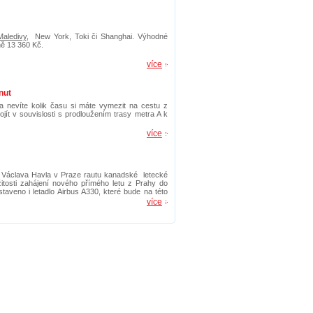
Maledivy
, New York, Toki či Shanghai. Výhodné
ně 13 360 Kč.
více
nut
 a nevíte kolik času si máte vymezit na cestu z
jít v souvislosti s prodloužením trasy metra A k
více
ti Václava Havla v Praze rautu kanadské letecké
ežitosti zahájení nového přímého letu z Prahy do
aveno i letadlo Airbus A330, které bude na této
více