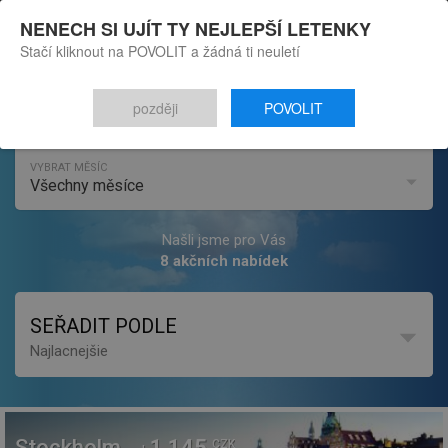
NENECH SI UJÍT TY NEJLEPŠÍ LETENKY
Stačí kliknout na POVOLIT a žádná ti neuletí
Letenky
CHCI LETĚT DO
později
POVOLIT
Stockholm
Akční letenky
Kontrola rezervace
VYBRAT MĚSÍC
Všechny měsíce
Prenájom áut
Hotely
Našli jsme pro Vás
8 akčních nabídek
Kontakt
SEŘADIT PODLE
Najlacnejšie
Stockholm
1 145
CZK