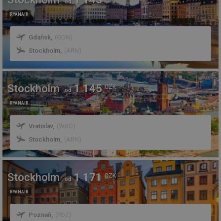
od
RYANAIR
Gdaňsk
,
(
GDN
)
Stockholm
,
(
ARN
)
Stockholm
1 145
CZK
od
RYANAIR
Vratislav
,
(
WRO
)
Stockholm
,
(
ARN
)
Stockholm
1 171
CZK
od
RYANAIR
Poznaň
,
(
POZ
)