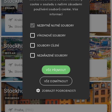
Stockholm
1 496
CZK
od
cookie v souladu s našimi zásadami
používání souborů cookie.
RYANAIR
Více
informací
Krakov
,
(
KRK
)
NEZBYTNĚ NUTNÉ SOUBORY
Stockholm
,
(
ARN
)
VÝKONOVÉ SOUBORY
Stockholm
1 754
CZK
SOUBORY CÍLENÍ
od
WIZZ AIR
NEZAŘAZENÉ SOUBORY
Budapešť
,
(
BUD
)
VŠE PŘIJMOUT
Stockholm
,
(
ARN
)
VŠE ODMÍTNOUT
Stockholm
3 024
CZK
ZOBRAZIT PODROBNOSTI
od
EUROWINGS
Praha
,
(
PRG
)