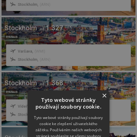
Stockholm
,
(
ARN
)
Stockholm
1 327
CZK
od
RYANAIR
Varšava
,
(
WMI
)
Stockholm
,
(
ARN
)
Stockholm
1 368
CZK
od
×
RYANAIR
Tyto webové stránky
používají soubory cookie.
Vídeň
,
(
VIE
)
Stockholm
,
(
ARN
)
Tyto webové stránky používají soubory
cookie ke zlepšení uživatelského
zážitku. Používáním našich webových
stránek souhlasíte se všemi soubory